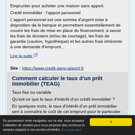
Emprunter pour acheter une maison sans apport
Crédit immobilier : l'apport personnel
L'apport personnel est une somme d'argent mise à
disposition de la banque et permettant essentiellement de
couvrir les frais de mise en place du financement, à savoir
les frais de dossiers (et/ou de courtage), les frais de
garantie (caution, hypothèque) et les autres frais inhérents
à une demande d'emprunt...
Lire la suite
Site :
https://www.credit-sans-apport.fr
Comment calculer le taux d’un prêt
immobilier (TEAG)
Taux fixe ou variable
Qu'est-ce que le taux d'intérêt d'un crédit immobilier ?
En quelques mots, le taux d'intérêt d'un prêt immobilier
sert à connaître le coût de cet emprunt pour le particulier.
Néanmoins, le seul taux d'intérêt ne permet pas
En poursuivant votre navigation sur ce site, vous acceptez
d'appréhender le coût total d'un prêt : il faut s'appuyer
X
l'utilisation de cookies pour vous proposer des contenus et
pour cela sur le taux effectif global (TAEG, nouveau nom
services adaptés à vos centres d'intérêts.
En savoir plus
du TEG ou taux effectif...