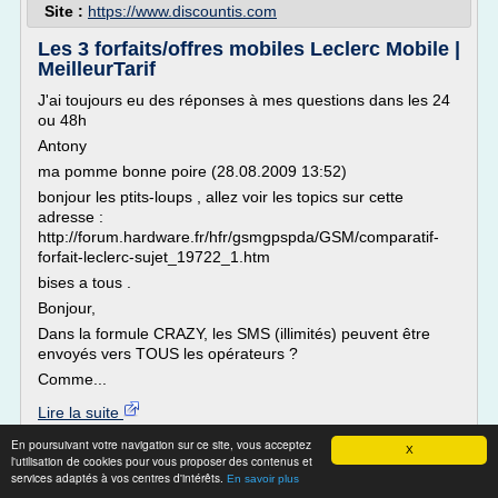
Site :
https://www.discountis.com
Les 3 forfaits/offres mobiles Leclerc Mobile |
MeilleurTarif
J'ai toujours eu des réponses à mes questions dans les 24
ou 48h
Antony
ma pomme bonne poire (28.08.2009 13:52)
bonjour les ptits-loups , allez voir les topics sur cette
adresse :
http://forum.hardware.fr/hfr/gsmgpspda/GSM/comparatif-
forfait-leclerc-sujet_19722_1.htm
bises a tous .
Bonjour,
Dans la formule CRAZY, les SMS (illimités) peuvent être
envoyés vers TOUS les opérateurs ?
Comme...
Lire la suite
En poursuivant votre navigation sur ce site, vous acceptez
X
Site :
http://www.meilleurtarif.fr
l'utilisation de cookies pour vous proposer des contenus et
services adaptés à vos centres d'intérêts.
En savoir plus
Thèmes liés :
credit personnel pas cher
/
credit a la