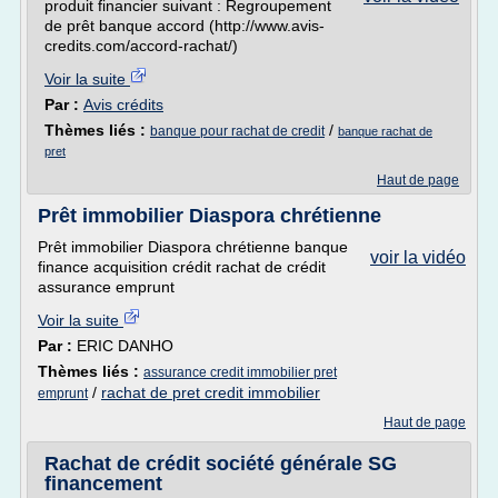
produit financier suivant : Regroupement
de prêt banque accord (http://www.avis-
credits.com/accord-rachat/)
Voir la suite
Par :
Avis crédits
Thèmes liés :
/
banque pour rachat de credit
banque rachat de
pret
Haut de page
Prêt immobilier Diaspora chrétienne
Prêt immobilier Diaspora chrétienne banque
voir la vidéo
finance acquisition crédit rachat de crédit
assurance emprunt
Voir la suite
Par :
ERIC DANHO
Thèmes liés :
assurance credit immobilier pret
/
rachat de pret credit immobilier
emprunt
Haut de page
Rachat de crédit société générale SG
financement