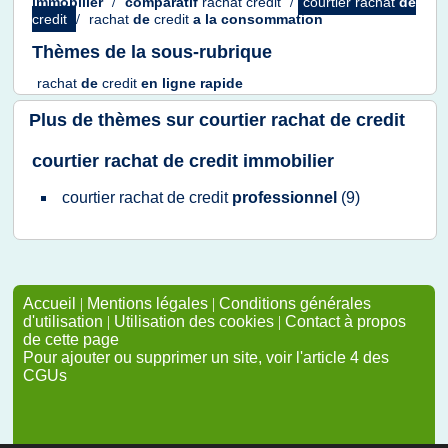
immobilier
/
comparatif
rachat credit
/
courtier rachat
de
credit
/
rachat
de
credit
a la
consommation
Thèmes de la sous-rubrique
rachat
de
credit
en ligne rapide
Plus de thèmes sur
courtier rachat de credit
courtier rachat de credit immobilier
courtier rachat
de
credit
professionnel
(9)
Accueil
|
Mentions légales
|
Conditions générales
d'utilisation
|
Utilisation des cookies
|
Contact à propos
de cette page
Pour ajouter ou supprimer un site, voir l'article 4 des
CGUs