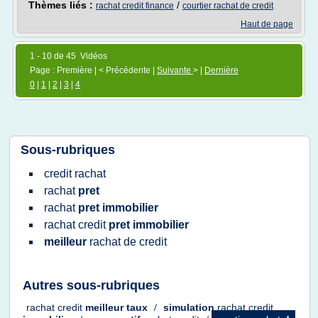
Thèmes liés :
/
rachat credit finance
courtier rachat de credit
Haut de page
1 - 10 de 45 Vidéos
Page : Première | < Précédente |
Suivante
> |
Dernière
0
|
1
|
2
|
3
|
4
Sous-rubriques
credit rachat
rachat
pret
rachat
pret immobilier
rachat credit
pret immobilier
meilleur
rachat
de
credit
Autres sous-rubriques
rachat credit
meilleur taux
/
simulation
rachat credit