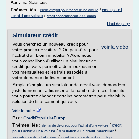
Par :
Ina Sciences
Thèmes liés :
/
credit pour l
credit d'impot pour l'achat d'une voiture
/
achat d une voiture
credit consommation 2000 euros
Haut de page
Simulateur crédit
Vous cherchez un nouveau crédit pour
voir la vidéo
votre prochaine voiture ? Ou peut-être pour
l'achat d'un bien immobilier ? Alors nous
vous conseillons d'utiliser un simulateur de
crédit qui vous permettra de mieux estimer
vos mensualités et les frais associés à
votre demande de financement.
Simple d'emploi, un simulateur de crédit vous demandera
juste le montant à financer et le nombre de mois. Ensuite,
vous pourrez changer certains paramètres pour choisir la
solution de financement qui vous...
Voir la suite
Par :
CreditPopulaireEurop
Thèmes liés :
/
credit
demande de credit pour l'achat d'une voiture
/
/
pour l achat d une voiture
simulation d un credit immobilier
/
simulation credit achat voiture
simulation de credit voiture en ligne