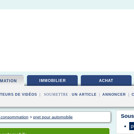
IMMOBILIER
ACHAT
MATION
TEURS DE VIDÉOS
| SOUMETTRE :
UN ARTICLE
|
ANNONCER
|
Sous
e consommation
>
pret pour automobile
p