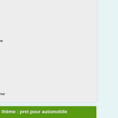
se
ème
 thème : pret pour automobile