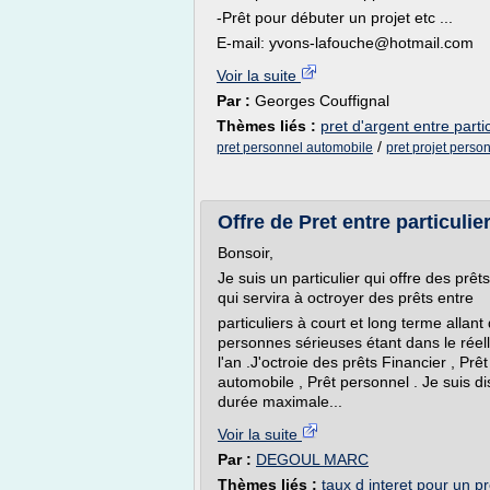
-Prêt pour débuter un projet etc ...
E-mail: yvons-lafouche@hotmail.com
Voir la suite
Par :
Georges Couffignal
Thèmes liés :
pret d'argent entre partic
/
pret personnel automobile
pret projet perso
Offre de Pret entre particuli
Bonsoir,
Je suis un particulier qui offre des prêts
qui servira à octroyer des prêts entre
particuliers à court et long terme allan
personnes sérieuses étant dans le réell
l'an .J'octroie des prêts Financier , Prê
automobile , Prêt personnel . Je suis di
durée maximale...
Voir la suite
Par :
DEGOUL MARC
Thèmes liés :
taux d interet pour un pr