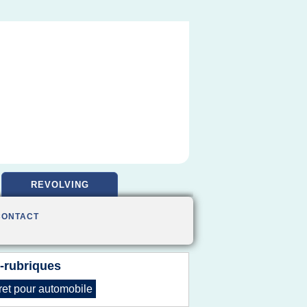
REVOLVING
CONTACT
-rubriques
ret
pour
automobile