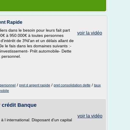
gent Rapide
iers dans le besoin pour leurs fait part
voir la vidéo
000€ à 950.000€ à toutes personnes
'intérêt de 3%l'an et un délais allant de
e le fais dans les domaines suivants :-
l'investissement- Prêt automobile- Dette
t personnel.
/
/
/
t personnel
pret d argent rapide
pret consolidation dette
taux
mobile
er crédit Banque
voir la vidéo
 à l international. Disposant d'un capital