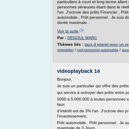
particuliers à court et long terme allan
personnes sérieuses étant dans le réell
l'an .J'octroie des prêts Financier , Prê
automobile , Prêt personnel . Je suis di
durée maximale...
Voir la suite
Par :
DEGOUL MARC
Thèmes liés :
taux d interet pour un pr
/
/
immobilier
pret personnel automobile
dure
videoplayback 14
Bonjour,
Je suis un particulier qui offre des prêts
qui servira à octroyer des prêts entre pa
5000 à 5.000.000 à toutes personnes sér
taux
d'intérêt est de 3% l'an .J'octroie des pr
l'investissement,
Prêt automobile , Prêt personnel . Je su
maximale de 3 Jours...