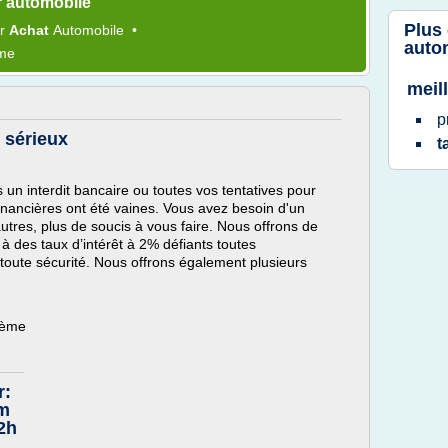
r automobile
Plus
ur
Achat
Automobile
•
auto
ème
meil
p
r sérieux
t
n interdit bancaire ou toutes vos tentatives pour
financières ont été vaines. Vous avez besoin d'un
utres, plus de soucis à vous faire. Nous offrons de
 des taux d’intérêt à 2% défiants toutes
toute sécurité. Nous offrons également plusieurs
hème
r:
om
72h