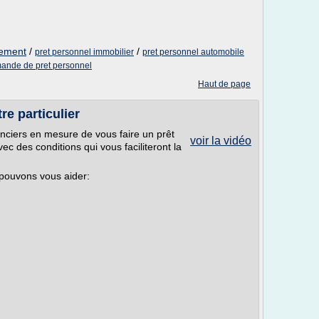
sement
/
/
pret personnel immobilier
pret personnel automobile
mande de pret personnel
Haut de page
re particulier
ciers en mesure de vous faire un prêt
voir la vidéo
c des conditions qui vous faciliteront la
 pouvons vous aider: