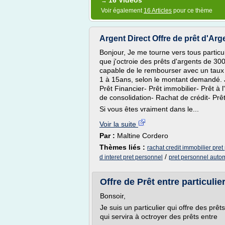
16 Vidéos
→
Voir également
16 Articles
pour ce thème
Argent Direct Offre de prêt d'Ar
Bonjour, Je me tourne vers tous particul
que j'octroie des prêts d'argents de 3
capable de le rembourser avec un taux d
1 à 15ans, selon le montant demandé. J
Prêt Financier- Prêt immobilier- Prêt à 
de consolidation- Rachat de crédit- Prê
Si vous êtes vraiment dans le...
Voir la suite
Par :
Maltine Cordero
Thèmes liés :
rachat credit immobilier pre
/
d interet pret personnel
pret personnel auto
Offre de Prêt entre particuli
Bonsoir,
Je suis un particulier qui offre des prêts
qui servira à octroyer des prêts entre