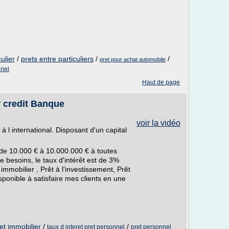
ulier
/
prets entre particuliers
/
/
pret pour achat automobile
nnel
Haut de page
er credit Banque
voir la vidéo
 à l international. Disposant d'un capital
t de 10.000 € à 10.000.000 € à toutes
e besoins, le taux d'intérêt est de 3%
t immobilier , Prêt à l'investissement, Prêt
sponible à satisfaire mes clients en une
et immobilier
/
/
taux d interet pret personnel
pret personnel