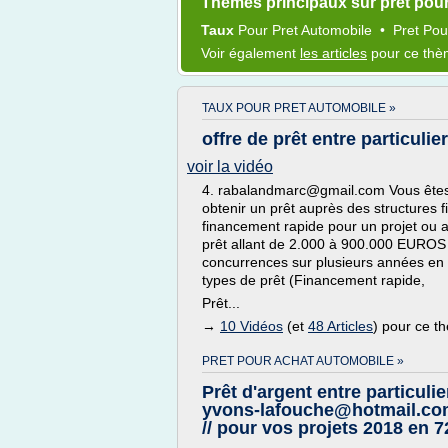
Thèmes principaux sur pret pou
Taux
Pour
Pret Automobile
•
Pret
Po
Voir également
les articles
pour ce th
TAUX POUR PRET AUTOMOBILE »
offre de prêt entre particulie
voir la vidéo
4. rabalandmarc@gmail.com Vous êtes u
obtenir un prêt auprès des structures 
financement rapide pour un projet ou a
prêt allant de 2.000 à 900.000 EUROS à
concurrences sur plusieurs années en 
types de prêt (Financement rapide,
Prêt...
→
10 Vidéos
(et
48 Articles
) pour ce t
PRET POUR ACHAT AUTOMOBILE »
Prêt d'argent entre particulie
yvons-lafouche@hotmail.c
// pour vos projets 2018 en 