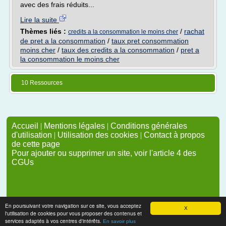
avec des frais réduits...
Lire la suite
Thèmes liés :
/
rachat
credits a la consommation le moins cher
de pret a la consommation
/
taux pret consommation
moins cher
/
taux des credits a la consommation
/
pret a
la consommation le moins cher
10 Ressources
Accueil
|
Mentions légales
|
Conditions générales
d'utilisation
|
Utilisation des cookies
|
Contact à propos
de cette page
Pour ajouter ou supprimer un site, voir l'article 4 des
CGUs
En poursuivant votre navigation sur ce site, vous acceptez
X
l'utilisation de cookies pour vous proposer des contenus et
services adaptés à vos centres d'intérêts.
En savoir plus