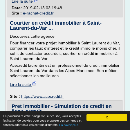
Lire la suite
Date:
2019-02-13 03:19:48
Site :
e-rachat-credit.fr
Courtier en crédit immobilier à Saint-
Laurent-du-Var ...
Découvrez cette agence
Pour financer votre projet immobilier à Saint Laurent du Var,
comparer les taux d'intérêt et le crédit immo le moins cher, il
suffit de contacter acecrédit, courtier en crédit immobilier à
Saint Laurent du Var.
Acecredit laurentin est un professionnel du crédit immobilier
Saint Laurent du Var dans les Alpes Maritimes. Son métier :
sélectionner les meilleures...
Lire la suite
Site :
https://www.acecredit.fr
Pret immobilier - Simulation de credit en
ligne gratuit
En poursuivant votre navigation sur ce site, vous acceptez
X
Donnez vie à votre projet
l'utilisation de cookies pour vous proposer des contenus et
services adaptés à vos centres d'intérêts.
En savoir plus
Simulez votre credit immobilier gratuitement et comparez