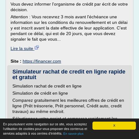
Vous devez informer l'organisme de crédit par écrit de votre
décision.
Attention : Vous recevrez 3 mois avant l'échéance une
information sur les conditions du renouvellement et un délai
y est inscrit avant la date effective de leur application. C'est
pendant ce délai, qui est de 20 jours, que vous devez
signaler le fait que vous...
Lire la suite
Site :
https://financer.com
Simulateur rachat de credit en ligne rapide
et gratuit
Simulation rachat de credit en ligne
Simulation de crédit en ligne
Comparez gratuitement les meilleures offres de crédit en
ligne (Prêt trésorerie, Prêt personnel, Crédit auto, credit
travaux) au même endroit.
Sélectionnez votre projet et comparez rapidement les
En poursuivant votre navigation sur ce site, vous acceptez
offres des différentes banques et organismes de crédit en
X
l'utilisation de cookies pour vous proposer des contenus et
quelques clics.
services adaptés à vos centres d'intérêts.
En savoir plus
Nos partenaires