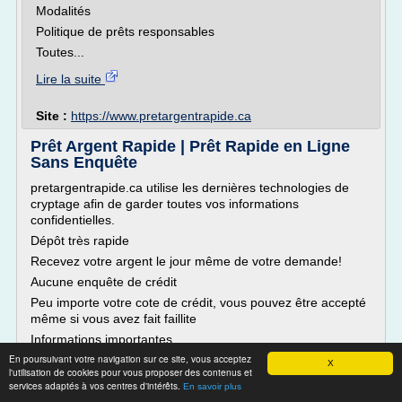
Modalités
Politique de prêts responsables
Toutes...
Lire la suite
Site :
https://www.pretargentrapide.ca
Prêt Argent Rapide | Prêt Rapide en Ligne
Sans Enquête
pretargentrapide.ca utilise les dernières technologies de
cryptage afin de garder toutes vos informations
confidentielles.
Dépôt très rapide
Recevez votre argent le jour même de votre demande!
Aucune enquête de crédit
Peu importe votre cote de crédit, vous pouvez être accepté
même si vous avez fait faillite
Informations importantes
En poursuivant votre navigation sur ce site, vous acceptez
Modalités
X
l'utilisation de cookies pour vous proposer des contenus et
Politique de prêts responsables
services adaptés à vos centres d'intérêts.
En savoir plus
Toutes...