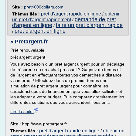
Site :
pret4000dollars.com
pret d'argent rapide en ligne
obtenir
Thèmes liés :
/
demande de pret
un pret d'argent rapidement
/
d'argent en ligne
faire un pret d'argent rapide
/
pret d'argent en ligne
/
» Pretargent.fr
Prêt renouvelable
prêt argent urgent
Vous avez besoin d'un pret argent urgent pour un décalage
de trésorerie ou un achat pressant ? Gagnez du temps et
de l'argent en effectuant toutes vos démarches à distance
via internet ! Effectuez dans un premier temps une
simulation de pret argent urgent pour connaître les
caractéristiques du financement que vous allez solliciter et
les adapter à votre budget. Puis comparez gratuitement les
différentes solutions que vous aurez identifiées en...
Lire la suite
Site :
http://www.pretargent.fr
pret d'argent rapide en ligne
obtenir un
Thèmes liés :
/