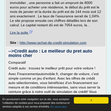
immobilier , une personne a fait un emprunt de 8000
euros pour acheter une résidence, le début du prêt est le
mois de janvier et la durée du prêt est de 144 mois soit 12
ans exactement . Le taux de l'assurance serait de 1,04%.
Le site propose ensuite ces chiffres détaillés lors de son
calcul. Le capital restant dû est de 7054 euros, la...
Lire la suite
Site :
http://www.rachat-de-credit-simulation.com
-->Credit auto : Le meilleur du pret auto
moins cher
Comparatif
Crédit auto : trouvez le meilleur prêt pour votre voiture !
Avec Financementautomobile.fr, changer de voiture, c'est
simple comme un jeu d'enfant. Avec les offres de crédit
auto sélectionnées, vous bénéficiez d'un financement sur
mesure et de conditions intéressantes, sans vous serrer la
ceinture grâce à notre outil de simulation de crédit! Vous
avez choisi la voiture qui...
En poursuivant votre navigation sur ce site, vous acceptez
X
l'utilisation de cookies pour vous proposer des contenus et
Lire la suite
services adaptés à vos centres d'intérêts.
En savoir plus