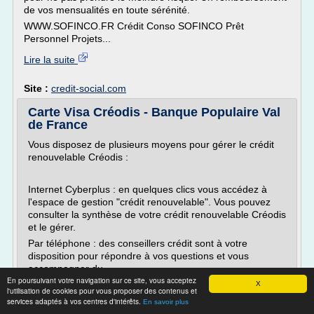
de vos mensualités en toute sérénité.
WWW.SOFINCO.FR Crédit Conso SOFINCO Prêt
Personnel Projets...
Lire la suite
Site :
credit-social.com
Carte Visa Créodis - Banque Populaire Val
de France
Vous disposez de plusieurs moyens pour gérer le crédit
renouvelable Créodis :
Internet Cyberplus : en quelques clics vous accédez à
l'espace de gestion "crédit renouvelable". Vous pouvez
consulter la synthèse de votre crédit renouvelable Créodis
et le gérer.
Par téléphone : des conseillers crédit sont à votre
disposition pour répondre à vos questions et vous
accompagner du...
En poursuivant votre navigation sur ce site, vous acceptez
X
Lire la suite
l'utilisation de cookies pour vous proposer des contenus et
services adaptés à vos centres d'intérêts.
En savoir plus