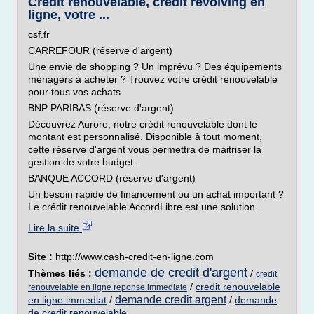
Crédit renouvelable, crédit révolving en
ligne, votre ...
csf.fr
CARREFOUR (réserve d'argent)
Une envie de shopping ? Un imprévu ? Des équipements
ménagers à acheter ? Trouvez votre crédit renouvelable
pour tous vos achats.
BNP PARIBAS (réserve d'argent)
Découvrez Aurore, notre crédit renouvelable dont le
montant est personnalisé. Disponible à tout moment,
cette réserve d'argent vous permettra de maitriser la
gestion de votre budget.
BANQUE ACCORD (réserve d'argent)
Un besoin rapide de financement ou un achat important ?
Le crédit renouvelable AccordLibre est une solution...
Lire la suite
Site :
http://www.cash-credit-en-ligne.com
demande de credit d'argent
Thèmes liés :
/
credit
/
credit renouvelable
renouvelable en ligne reponse immediate
demande credit argent
en ligne immediat
/
/
demande
de credit renouvelable