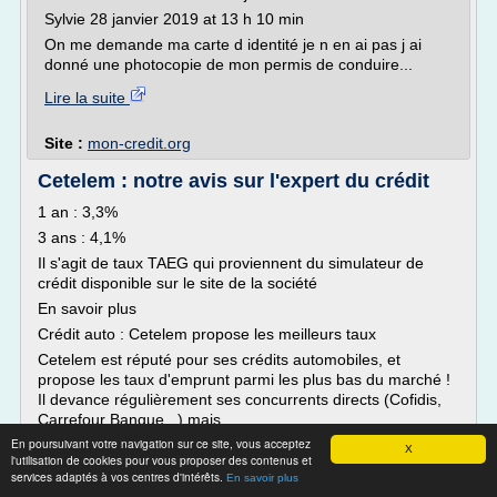
Sylvie 28 janvier 2019 at 13 h 10 min
On me demande ma carte d identité je n en ai pas j ai
donné une photocopie de mon permis de conduire...
Lire la suite
Site :
mon-credit.org
Cetelem : notre avis sur l'expert du crédit
1 an : 3,3%
3 ans : 4,1%
Il s'agit de taux TAEG qui proviennent du simulateur de
crédit disponible sur le site de la société
En savoir plus
Crédit auto : Cetelem propose les meilleurs taux
Cetelem est réputé pour ses crédits automobiles, et
propose les taux d'emprunt parmi les plus bas du marché !
Il devance régulièrement ses concurrents directs (Cofidis,
Carrefour Banque...) mais...
En poursuivant votre navigation sur ce site, vous acceptez
X
Lire la suite
l'utilisation de cookies pour vous proposer des contenus et
services adaptés à vos centres d'intérêts.
En savoir plus