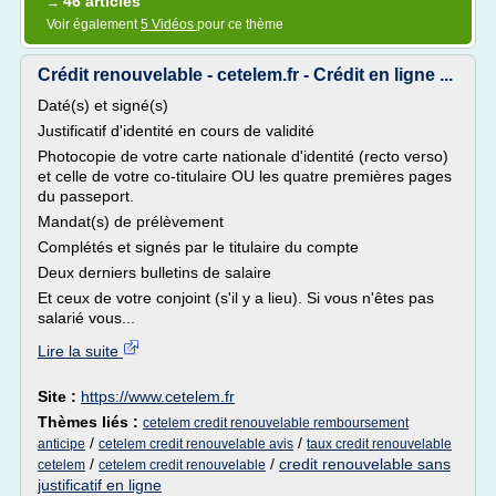
46 articles
→
Voir également
5 Vidéos
pour ce thème
Crédit renouvelable - cetelem.fr - Crédit en ligne ...
Daté(s) et signé(s)
Justificatif d'identité en cours de validité
Photocopie de votre carte nationale d'identité (recto verso)
et celle de votre co-titulaire OU les quatre premières pages
du passeport.
Mandat(s) de prélèvement
Complétés et signés par le titulaire du compte
Deux derniers bulletins de salaire
Et ceux de votre conjoint (s'il y a lieu). Si vous n'êtes pas
salarié vous...
Lire la suite
Site :
https://www.cetelem.fr
Thèmes liés :
cetelem credit renouvelable remboursement
/
/
anticipe
cetelem credit renouvelable avis
taux credit renouvelable
/
/
credit renouvelable sans
cetelem
cetelem credit renouvelable
justificatif en ligne