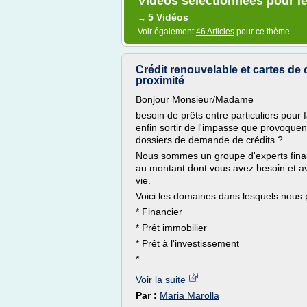
Vidéos sélectionnées pour le
5 Vidéos
→
Voir également
46 Articles
pour ce thème
Crédit renouvelable et cartes d
proximité
Bonjour Monsieur/Madame
besoin de prêts entre particuliers pour f
enfin sortir de l'impasse que provoquen
dossiers de demande de crédits ?
Nous sommes un groupe d'experts finan
au montant dont vous avez besoin et ave
vie.
Voici les domaines dans lesquels nous 
* Financier
* Prêt immobilier
* Prêt à l'investissement
*...
Voir la suite
Par :
Maria Marolla