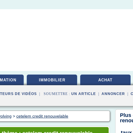
MATION
IMMOBILIER
ACHAT
TEURS DE VIDÉOS
| SOUMETTRE :
UN ARTICLE
|
ANNONCER
|
Plus
volving
>
cetelem credit renouvelable
reno
taux