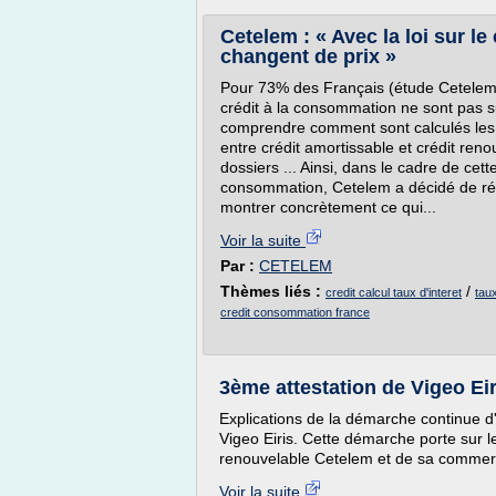
Cetelem : « Avec la loi sur le
changent de prix »
Pour 73% des Français (étude Cetelem/I
crédit à la consommation ne sont pas suf
comprendre comment sont calculés les i
entre crédit amortissable et crédit ren
dossiers ... Ainsi, dans le cadre de cett
consommation, Cetelem a décidé de réa
montrer concrètement ce qui...
Voir la suite
Par :
CETELEM
Thèmes liés :
/
credit calcul taux d'interet
tau
credit consommation france
3ème attestation de Vigeo Eir
Explications de la démarche continue d'
Vigeo Eiris. Cette démarche porte sur l
renouvelable Cetelem et de sa commerc
Voir la suite