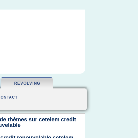
REVOLVING
CONTACT
 de thèmes sur
cetelem credit
uvelable
 credit renouvelable cetelem