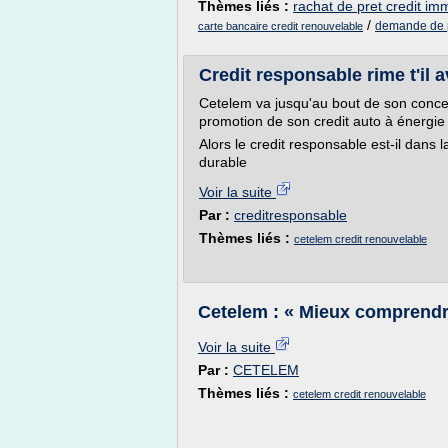
Thèmes liés :
rachat de pret credit imm
/
demande de pr
carte bancaire credit renouvelable
Credit responsable rime t'il
Cetelem va jusqu'au bout de son concep
promotion de son credit auto à énergie
Alors le credit responsable est-il dan
durable
Voir la suite
Par :
creditresponsable
Thèmes liés :
cetelem credit renouvelable
Cetelem : « Mieux comprendre
Voir la suite
Par :
CETELEM
Thèmes liés :
cetelem credit renouvelable