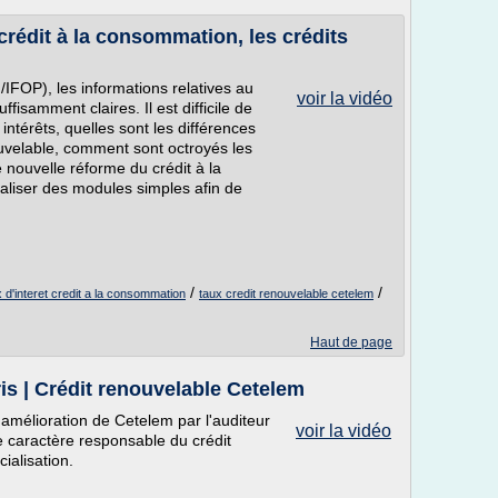
 crédit à la consommation, les crédits
FOP), les informations relatives au
voir la vidéo
fisamment claires. Il est difficile de
ntérêts, quelles sont les différences
ouvelable, comment sont octroyés les
e nouvelle réforme du crédit à la
liser des modules simples afin de
/
/
x d'interet credit a la consommation
taux credit renouvelable cetelem
Haut de page
is | Crédit renouvelable Cetelem
amélioration de Cetelem par l'auditeur
voir la vidéo
e caractère responsable du crédit
ialisation.