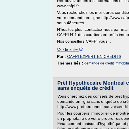
Retrouvez toutes les informations utiles
www.cafpi.fr
Vous recherchez les meilleures condition
votre demande en ligne http://www.cafp
sous 48heures.
N'hésitez plus, contactez-nous par mail
CAFPI N°1 des courtiers en prêts immob
Nos conseillers CAFPI vous...
Voir la suite
Par :
CAFPI EXPERT EN CREDITS
Thèmes liés :
demande de credit immobilie
Prêt Hypothécaire Montréal 
sans enquète de crédit
Vous cherchez des conseils de prêt hyp
demande en ligne sans enquète de cré
http://www.pretpersonnelmauvaiscredit.
Pour les courtiers immobilier de montre
un propriètaire de votre propre résiden
Financement maison d'hypothèque et pl
faire un prêt entre particulier, envisag