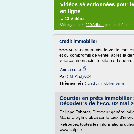
Vidéos sélectionnées pour l
en ligne
13 Vidéos
→
Voir également
329 Articles
pour ce thème
credit-immobilier
www.votre-compromis-de-vente.com est u
et du compromis de vente, apres la dem
voici commentacter le site par la rubriq
Voir la suite
Par :
MrAndy004
Thèmes liés :
credit immobilier vente
Courtier en prêts immobilier 
Décodeurs de l'Eco, 02 mai 
Philippe Taboret, Directeur général adjo
Mario Draghi d'abaisser le taux d'intérê
Retrouvez toutes les informations utiles
www.cafpi.fr