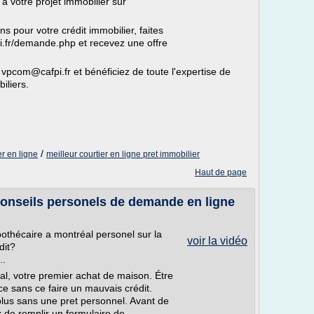
 à votre projet immobilier sur
s pour votre crédit immobilier, faites
i.fr/demande.php et recevez une offre
 vpcom@cafpi.fr et bénéficiez de toute l'expertise de
iliers.
/
r en ligne
meilleur courtier en ligne pret immobilier
Haut de page
conseils personels de demande en ligne
othécaire a montréal personel sur la
voir la vidéo
dit?
..
al, votre premier achat de maison. Étre
ce sans ce faire un mauvais crédit.
us sans une pret personnel. Avant de
ez de remplir un formulaire de