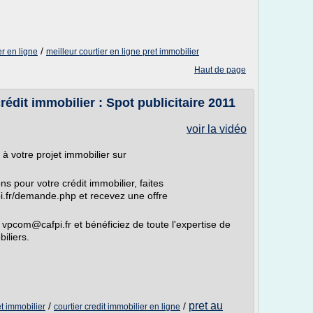
/
r en ligne
meilleur courtier en ligne pret immobilier
Haut de page
rédit immobilier : Spot publicitaire 2011
voir la vidéo
 à votre projet immobilier sur
s pour votre crédit immobilier, faites
i.fr/demande.php et recevez une offre
 vpcom@cafpi.fr et bénéficiez de toute l'expertise de
iliers.
pret au
/
/
et immobilier
courtier credit immobilier en ligne