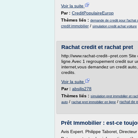
Voir la suite
Par :
CreditPopulaireEurop
Thèmes liés :
demande de credit pour l'achat 
/
credit immobilier
simulation credit achat voiture
Rachat credit et rachat pret
http://www.rachat-credit--pret.com Site 
ligne.Avec 1 regroupement credit sur un
internet,vous demandez un credit auto,
credits.
Voir la suite
Par :
absilis278
Thèmes liés :
simulation pret immobilier et rac
/
/
rachat de p
auto
rachat pret immobilier en ligne
Prêt Immobilier : est-ce tou
Avis Expert. Philippe Taboret, Directeu