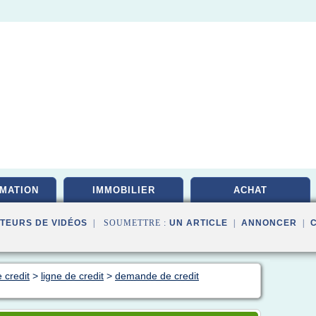
MATION
IMMOBILIER
ACHAT
TEURS DE VIDÉOS
| SOUMETTRE :
UN ARTICLE
|
ANNONCER
|
 credit
>
ligne de credit
>
demande de credit