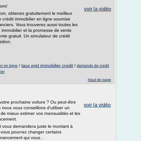
com/
voir la vidéo
m, obtenez gratuitement le meilleur
 crédit immobilier en ligne soumise
nciers. Vous trouverez aussi toutes les
 immobilier et la promesse de vente
te gratuit. Un simulateur de crédit
ition.
/
taux pret immobilier credit
/
er en ligne
demande de credit
ier
Haut de page
otre prochaine voiture ? Ou peut-être
voir la vidéo
s nous vous conseillons d'utiliser un
 de mieux estimer vos mensualités et les
ancement.
it vous demandera juste le montant à
, vous pourrez changer certains
financement qui vous...