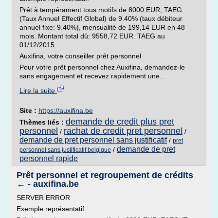
Prêt à tempérament tous motifs de 8000 EUR, TAEG
(Taux Annuel Effectif Global) de 9.40% (taux débiteur
annuel fixe: 9.40%), mensualité de 199,14 EUR en 48
mois. Montant total dû: 9558,72 EUR. TAEG au
01/12/2015
Auxifina, votre conseiller prêt personnel
Pour votre prêt personnel chez Auxifina, demandez-le
sans engagement et recevez rapidement une...
Lire la suite
Site :
https://auxifina.be
demande de credit plus pret
Thèmes liés :
personnel
rachat de credit pret personnel
/
/
demande de pret personnel sans justificatif
/
pret
demande de pret
/
personnel sans justificatif belgique
personnel rapide
Prêt personnel et regroupement de crédits
← - auxifina.be
SERVER ERROR
Exemple représentatif: