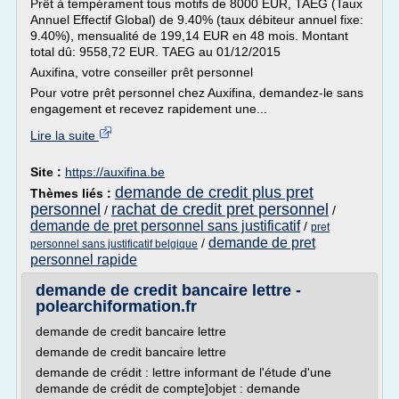
Prêt à tempérament tous motifs de 8000 EUR, TAEG (Taux
Annuel Effectif Global) de 9.40% (taux débiteur annuel fixe:
9.40%), mensualité de 199,14 EUR en 48 mois. Montant
total dû: 9558,72 EUR. TAEG au 01/12/2015
Auxifina, votre conseiller prêt personnel
Pour votre prêt personnel chez Auxifina, demandez-le sans
engagement et recevez rapidement une...
Lire la suite
Site :
https://auxifina.be
demande de credit plus pret
Thèmes liés :
personnel
rachat de credit pret personnel
/
/
demande de pret personnel sans justificatif
/
pret
demande de pret
/
personnel sans justificatif belgique
personnel rapide
demande de credit bancaire lettre -
polearchiformation.fr
demande de credit bancaire lettre
demande de credit bancaire lettre
demande de crédit : lettre informant de l'étude d'une
demande de crédit de compte]objet : demande