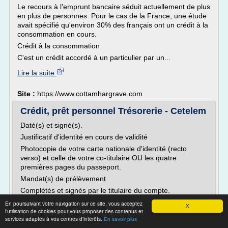
Le recours à l'emprunt bancaire séduit actuellement de plus
en plus de personnes. Pour le cas de la France, une étude
avait spécifié qu'environ 30% des français ont un crédit à la
consommation en cours.
Crédit à la consommation
C'est un crédit accordé à un particulier par un...
Lire la suite
Site :
https://www.cottamhargrave.com
Crédit, prêt personnel Trésorerie - Cetelem
Daté(s) et signé(s).
Justificatif d'identité en cours de validité
Photocopie de votre carte nationale d'identité (recto
verso) et celle de votre co-titulaire OU les quatre
premières pages du passeport.
Mandat(s) de prélèvement
Complétés et signés par le titulaire du compte.
Deux derniers bulletins de salaire
En poursuivant votre navigation sur ce site, vous acceptez
X
l'utilisation de cookies pour vous proposer des contenus et
Et ceux de votre conjoint (s'il y a lieu). Si vous n'êtes pas
services adaptés à vos centres d'intérêts.
En savoir plus
salarié, vous...