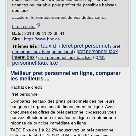
finances ou variable pour profiter de possibles baisses
des taux
accélérer le remboursement de vos dettes sans...
Lire la suite
Date:
2018-09-11 22:38:41
Site :
https://www.bnc.ca
taux d interet pret personnel
Thèmes liés :
/
pret
pret personnel taux
personnel taux banque national
/
pret
interet bas
/
pret personnel taux bas fixe
/
personnel taux fixe
Meilleur pret personnel en ligne, comparer
les meilleurs ...
Rachat de crédit
Prêt personnel
Comparez les taux des prêts personnels des meilleurs
banques et organismes de financement en ligne. Avec
chacunes des offres de prêt personnel ci-dessous vous
pouvez effectuer une simulation en ligne et obtenir une
réponse de principe immédiate en ligne.
TAEG Fixe de 1 à 21,2% souscrivez un prêt personnel
Cetelem de 500 à 75 000 EUR sur 6 à 84 mois avec...