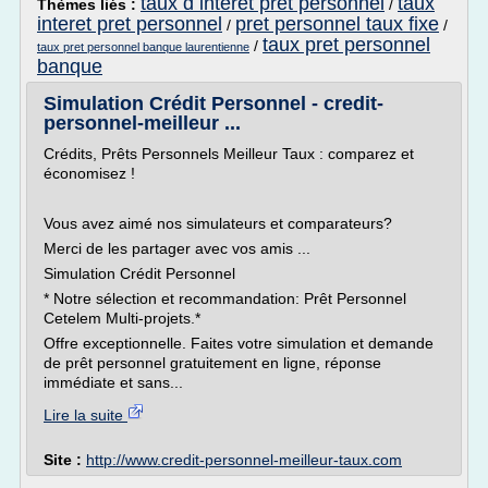
taux d interet pret personnel
taux
Thèmes liés :
/
interet pret personnel
pret personnel taux fixe
/
/
taux pret personnel
/
taux pret personnel banque laurentienne
banque
Simulation Crédit Personnel - credit-
personnel-meilleur ...
Crédits, Prêts Personnels Meilleur Taux : comparez et
économisez !
Vous avez aimé nos simulateurs et comparateurs?
Merci de les partager avec vos amis ...
Simulation Crédit Personnel
* Notre sélection et recommandation: Prêt Personnel
Cetelem Multi-projets.*
Offre exceptionnelle. Faites votre simulation et demande
de prêt personnel gratuitement en ligne, réponse
immédiate et sans...
Lire la suite
Site :
http://www.credit-personnel-meilleur-taux.com