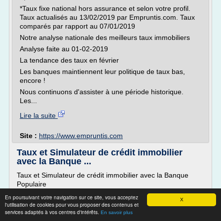
*Taux fixe national hors assurance et selon votre profil.
Taux actualisés au 13/02/2019 par Empruntis.com. Taux
comparés par rapport au 07/01/2019
Notre analyse nationale des meilleurs taux immobiliers
Analyse faite au 01-02-2019
La tendance des taux en février
Les banques maintiennent leur politique de taux bas,
encore !
Nous continuons d'assister à une période historique.
Les...
Lire la suite
Site :
https://www.empruntis.com
Taux et Simulateur de crédit immobilier
avec la Banque ...
Taux et Simulateur de crédit immobilier avec la Banque
Populaire
Taux et Simulateur de crédit immobilier avec la Banque
En poursuivant votre navigation sur ce site, vous acceptez
X
Populaire
l'utilisation de cookies pour vous proposer des contenus et
services adaptés à vos centres d'intérêts.
En savoir plus
Vous voulez acheter un bien immobilier et vous vous