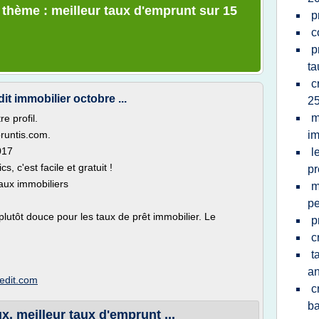
e thème : meilleur taux d'emprunt sur 15
p
c
p
ta
c
it immobilier octobre ...
25
m
e profil.
runtis.com.
im
017
l
s, c'est facile et gratuit !
pr
aux immobiliers
m
pe
lutôt douce pour les taux de prêt immobilier. Le
p
c
t
a
edit.com
c
b
x, meilleur taux d'emprunt ...