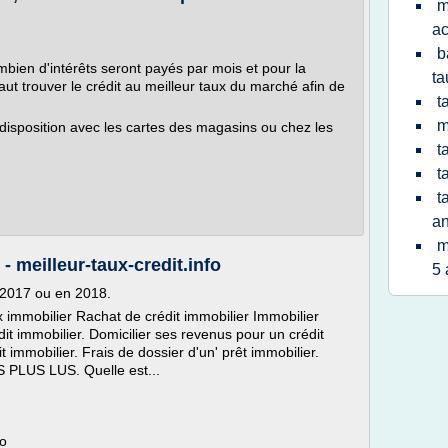
m
ac
b
bien d'intérêts seront payés par mois et pour la
ta
 faut trouver le crédit au meilleur taux du marché afin de
t
m
 disposition avec les cartes des magasins ou chez les
t
t
t
a
m
 - meilleur-taux-credit.info
5 
n 2017 ou en 2018.
 immobilier Rachat de crédit immobilier Immobilier
it immobilier. Domicilier ses revenus pour un crédit
 immobilier. Frais de dossier d'un' prêt immobilier.
S PLUS LUS. Quelle est...
fo