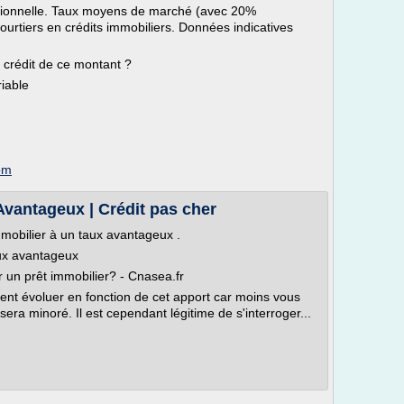
optionnelle. Taux moyens de marché (avec 20%
courtiers en crédits immobiliers. Données indicatives
n crédit de ce montant ?
riable
om
Avantageux | Crédit pas cher
 immobilier à un taux avantageux .
aux avantageux
 un prêt immobilier? - Cnasea.fr
ement évoluer en fonction de cet apport car moins vous
era minoré. Il est cependant légitime de s'interroger...