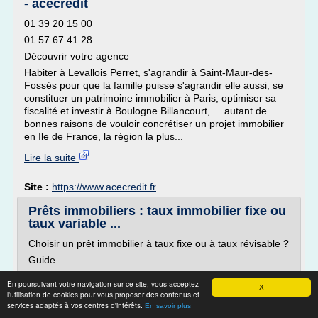
- acecrédit
01 39 20 15 00
01 57 67 41 28
Découvrir votre agence
Habiter à Levallois Perret, s'agrandir à Saint-Maur-des-
Fossés pour que la famille puisse s'agrandir elle aussi, se
constituer un patrimoine immobilier à Paris, optimiser sa
fiscalité et investir à Boulogne Billancourt,... autant de
bonnes raisons de vouloir concrétiser un projet immobilier
en Ile de France, la région la plus...
Lire la suite
Site :
https://www.acecredit.fr
Prêts immobiliers : taux immobilier fixe ou
taux variable ...
Choisir un prêt immobilier à taux fixe ou à taux révisable ?
Guide
Choisir un prêt immobilier à taux fixe ou à taux révisable ?
En poursuivant votre navigation sur ce site, vous acceptez
X
Publié le 14 janvier 2015 à 17h48 - Mis à jour le 8 janvier
l'utilisation de cookies pour vous proposer des contenus et
services adaptés à vos centres d'intérêts.
2019 à 14h52
En savoir plus