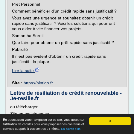
Prêt Personnel
Comment bénéficier d'un crédit rapide sans justificatif ?
Vous avez une urgence et souhaitez obtenir un crédit
rapide sans justificatif ? Voici les solutions qui pourront
vous aider à vite financer vos projets.
Samantha Soreil
Que faire pour obtenir un prêt rapide sans justificatif ?
Publicité
Il n'est pas évident d'obtenir un crédit rapide sans
justificatif : la plupart...
Lire la suite
Site :
https://hintigo.fr
Lettre de résiliation de crédit renouvelable -
Je-resilie.fr
ou télécharger
Site en maintenance
En poursuivant votre navigation sur ce site, vous acceptez
Cher Client, chère Cliente, le site Je-Resilie.fr n'est
X
l'utilisation de cookies pour vous proposer des contenus et
actuellement pas accessible pour les clients ne disposant
services adaptés à vos centres d'intérêts.
En savoir plus
pas d'abonnement. Nous vous invitons à effectuer vos