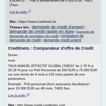
EXEMPLE * : Prêt à tempérament de 8.000 EUR, TAEG
(Taux...
Lire la suite
Site :
https://www.creditneto.be
demande de credit d'argent
Thèmes liés :
/
demande de credit rapide en ligne
/
exemple de
simulation de
demande de simulation de credit
/
demande de credit
demande credit argent
/
Creditneto : Comparateur d'offre de Credit
Durée :
mois
TAUX ANNUEL EFFECTIF GLOBAL (TAEG)* de 1,79 % à
20,26 % pour un Prêt Personnel de 500 EUR a 75.000 EUR
sur une durée de 4 mois à 120 mois auprès de nos
partenaires.
Exemple : Prêt personnel (hors assurance facultative)* :
pour 10 000 EUR sur 48 mois, TAEG fixe...
Lire la suite
Site :
http://www.credit-creditneto.com