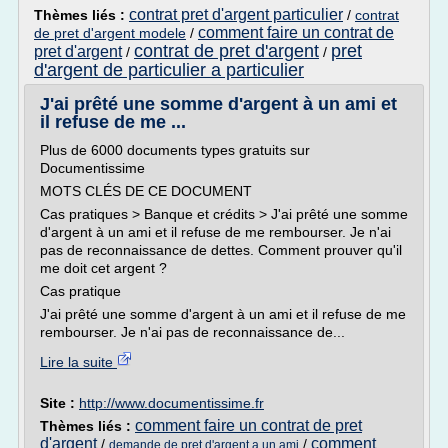
contrat pret d'argent particulier
Thèmes liés :
/
contrat
comment faire un contrat de
de pret d'argent modele
/
contrat de pret d'argent
pret
pret d'argent
/
/
d'argent de particulier a particulier
J'ai prêté une somme d'argent à un ami et
il refuse de me ...
Plus de 6000 documents types gratuits sur
Documentissime
MOTS CLÉS DE CE DOCUMENT
Cas pratiques > Banque et crédits > J'ai prêté une somme
d'argent à un ami et il refuse de me rembourser. Je n'ai
pas de reconnaissance de dettes. Comment prouver qu'il
me doit cet argent ?
Cas pratique
J'ai prêté une somme d'argent à un ami et il refuse de me
rembourser. Je n'ai pas de reconnaissance de...
Lire la suite
Site :
http://www.documentissime.fr
comment faire un contrat de pret
Thèmes liés :
d'argent
comment
/
/
demande de pret d'argent a un ami