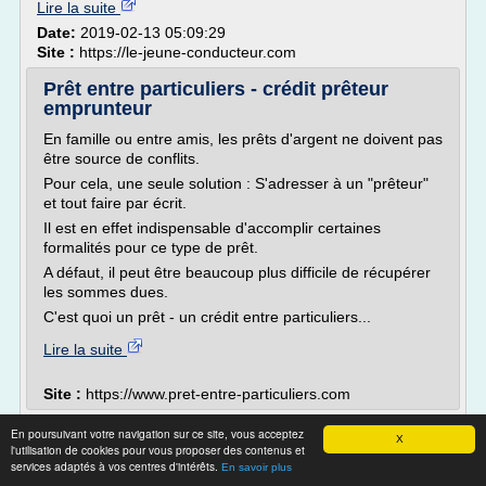
Lire la suite
Date:
2019-02-13 05:09:29
Site :
https://le-jeune-conducteur.com
Prêt entre particuliers - crédit prêteur
emprunteur
En famille ou entre amis, les prêts d'argent ne doivent pas
être source de conflits.
Pour cela, une seule solution : S'adresser à un "prêteur"
et tout faire par écrit.
Il est en effet indispensable d'accomplir certaines
formalités pour ce type de prêt.
A défaut, il peut être beaucoup plus difficile de récupérer
les sommes dues.
C'est quoi un prêt - un crédit entre particuliers...
Lire la suite
Site :
https://www.pret-entre-particuliers.com
Tout savoir sur le crédit renouvelable -
En poursuivant votre navigation sur ce site, vous acceptez
X
jechange.fr
l'utilisation de cookies pour vous proposer des contenus et
services adaptés à vos centres d'intérêts.
En savoir plus
05 87 13 10 06