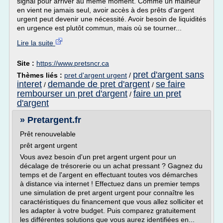
signal pour arriver au même moment. Comme un malheur
en vient ne jamais seul, avoir accès à des prêts d'argent
urgent peut devenir une nécessité. Avoir besoin de liquidités
en urgence est plutôt commun, mais où se tourner...
Lire la suite
Site :
https://www.pretsncr.ca
pret d'argent sans
Thèmes liés :
pret d'argent urgent
/
interet
demande de pret d'argent
se faire
/
/
rembourser un pret d'argent
faire un pret
/
d'argent
» Pretargent.fr
Prêt renouvelable
prêt argent urgent
Vous avez besoin d'un pret argent urgent pour un
décalage de trésorerie ou un achat pressant ? Gagnez du
temps et de l'argent en effectuant toutes vos démarches
à distance via internet ! Effectuez dans un premier temps
une simulation de pret argent urgent pour connaître les
caractéristiques du financement que vous allez solliciter et
les adapter à votre budget. Puis comparez gratuitement
les différentes solutions que vous aurez identifiées en...