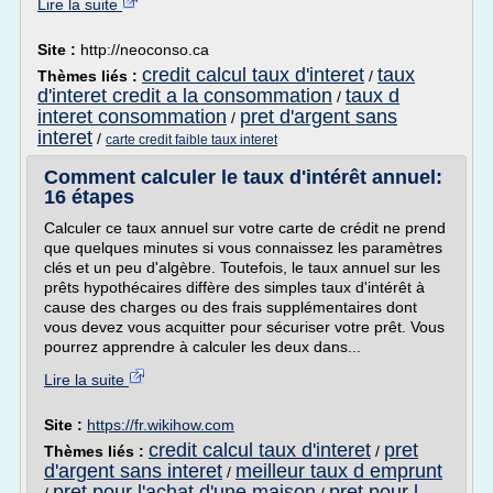
Lire la suite
Site :
http://neoconso.ca
credit calcul taux d'interet
taux
Thèmes liés :
/
d'interet credit a la consommation
taux d
/
interet consommation
pret d'argent sans
/
interet
/
carte credit faible taux interet
Comment calculer le taux d'intérêt annuel:
16 étapes
Calculer ce taux annuel sur votre carte de crédit ne prend
que quelques minutes si vous connaissez les paramètres
clés et un peu d'algèbre. Toutefois, le taux annuel sur les
prêts hypothécaires diffère des simples taux d'intérêt à
cause des charges ou des frais supplémentaires dont
vous devez vous acquitter pour sécuriser votre prêt. Vous
pourrez apprendre à calculer les deux dans...
Lire la suite
Site :
https://fr.wikihow.com
credit calcul taux d'interet
pret
Thèmes liés :
/
d'argent sans interet
meilleur taux d emprunt
/
pret pour l'achat d'une maison
pret pour l