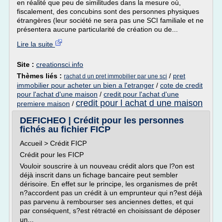
en réalité que peu de similitudes dans la mesure où,
fiscalement, des concubins sont des personnes physiques
étrangères (leur société ne sera pas une SCI familiale et ne
présentera aucune particularité de création ou de...
Lire la suite
Site :
creationsci.info
Thèmes liés :
/
pret
rachat d un pret immobilier par une sci
immobilier pour acheter un bien a l'etranger
/
cote de credit
pour l'achat d'une maison
/
credit pour l'achat d'une
credit pour l achat d une maison
premiere maison
/
DEFICHEO | Crédit pour les personnes
fichés au fichier FICP
Accueil > Crédit FICP
Crédit pour les FICP
Vouloir souscrire à un nouveau crédit alors que l?on est
déjà inscrit dans un fichage bancaire peut sembler
dérisoire. En effet sur le principe, les organismes de prêt
n?accordent pas un crédit à un emprunteur qui n?est déjà
pas parvenu à rembourser ses anciennes dettes, et qui
par conséquent, s?est rétracté en choisissant de déposer
un...