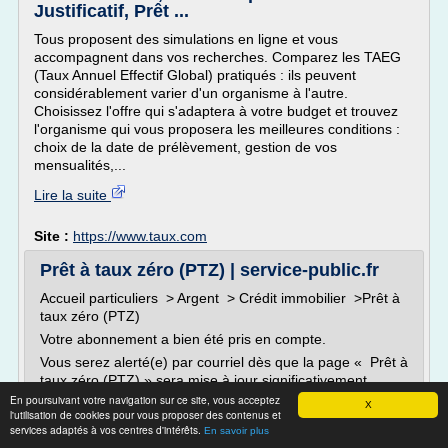
Justificatif, Prêt ...
Tous proposent des simulations en ligne et vous
accompagnent dans vos recherches. Comparez les TAEG
(Taux Annuel Effectif Global) pratiqués : ils peuvent
considérablement varier d'un organisme à l'autre.
Choisissez l'offre qui s'adaptera à votre budget et trouvez
l'organisme qui vous proposera les meilleures conditions :
choix de la date de prélèvement, gestion de vos
mensualités,...
Lire la suite
Site :
https://www.taux.com
Prêt à taux zéro (PTZ) | service-public.fr
Accueil particuliers > Argent > Crédit immobilier >Prêt à
taux zéro (PTZ)
Votre abonnement a bien été pris en compte.
Vous serez alerté(e) par courriel dès que la page « Prêt à
taux zéro (PTZ) » sera mise à jour significativement.
En poursuivant votre navigation sur ce site, vous acceptez
Vous pouvez à tout moment supprimer votre abonnement
X
l'utilisation de cookies pour vous proposer des contenus et
dans votre espace personnel.
services adaptés à vos centres d'intérêts.
En savoir plus
Votre abonnement n'a pas pu être pris en compte.