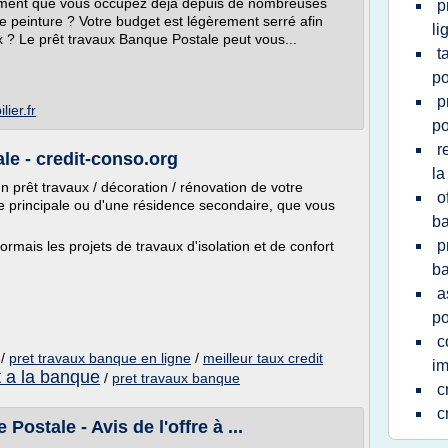
ogement que vous occupez déjà depuis de nombreuses
p
e peinture ? Votre budget est légèrement serré afin
li
 ? Le prêt travaux Banque Postale peut vous...
t
po
p
ier.fr
po
r
le - credit-conso.org
la
 prêt travaux / décoration / rénovation de votre
o
nce principale ou d'une résidence secondaire, que vous
ba
p
rmais les projets de travaux d'isolation et de confort
ba
a
po
c
/
pret travaux banque en ligne
/
meilleur taux credit
im
 a la banque
/
pret travaux banque
c
c
stale - Avis de l'offre à ...