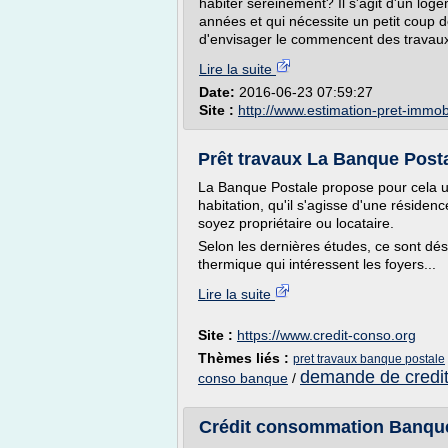
habiter sereinement? Il s'agit d'un l
années et qui nécessite un petit coup d
d'envisager le commencent des travaux
Lire la suite
Date:
2016-06-23 07:59:27
Site :
http://www.estimation-pret-immobil
Prêt travaux La Banque Posta
La Banque Postale propose pour cela un
habitation, qu'il s'agisse d'une réside
soyez propriétaire ou locataire.
Selon les dernières études, ce sont déso
thermique qui intéressent les foyers...
Lire la suite
Site :
https://www.credit-conso.org
Thèmes liés :
pret travaux banque postale
demande de credit
conso banque
/
Crédit consommation Banque Po