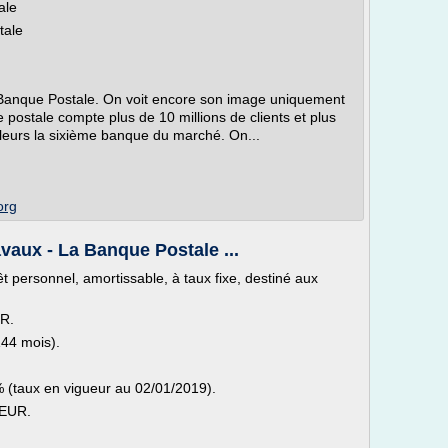
ale
tale
a Banque Postale. On voit encore son image uniquement
postale compte plus de 10 millions de clients et plus
illeurs la sixième banque du marché. On...
org
avaux - La Banque Postale ...
t personnel, amortissable, à taux fixe, destiné aux
UR.
144 mois).
 (taux en vigueur au 02/01/2019).
 EUR.