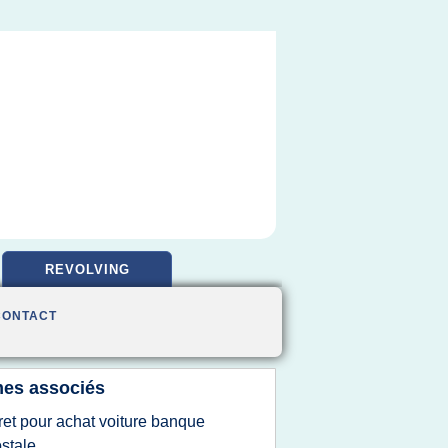
REVOLVING
CONTACT
es associés
ret pour achat voiture banque
stale