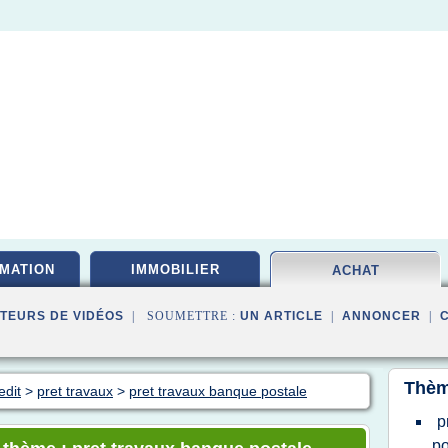
MATION
IMMOBILIER
ACHAT
TEURS DE VIDÉOS
| SOUMETTRE :
UN ARTICLE
|
ANNONCER
|
Thèm
edit
>
pret travaux
>
pret travaux banque postale
p
po