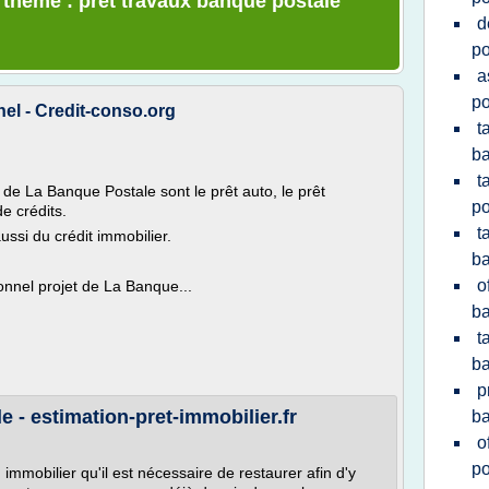
e thème : pret travaux banque postale
d
po
a
po
el - Credit-conso.org
t
ba
t
de La Banque Postale sont le prêt auto, le prêt
po
de crédits.
t
ssi du crédit immobilier.
ba
o
onnel projet de La Banque...
ba
t
ba
p
 - estimation-pret-immobilier.fr
ba
o
po
 immobilier qu'il est nécessaire de restaurer afin d'y