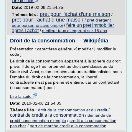
Lire la suite
Date:
2019-02-08 21:54:25
pret pour l'achat d'une maison
Thèmes liés :
/
pret pour l achat d une maison
/
pret d'argent
faire un pret immobilier
pour personne sans emploi
/
apres l achat
/
meilleur taux d'emprunt sur 15 ans
Droit de la consommation — Wikipédia
Présentation : caractères généraux[ modifier | modifier le
code ]
Le droit de la consommation appartient à la sphère du droit
privé. Il déroge très fortement au droit civil classique du
Code civil. Ainsi, selon certains auteurs traditionalistes, sous
l'empire du droit de la consommation, la liberté
contractuelle n'est pas pleine et entière, car un contractant
(le consommateur) peut...
Lire la suite
Date:
2019-02-08 21:54:35
Thèmes liés :
droit de la consommation et du credit
/
contrat de credit a la consommation
/
demande de
credit consommation exemple
/
credit a la consommation
pas cher
/
part de marche credit a la consommation