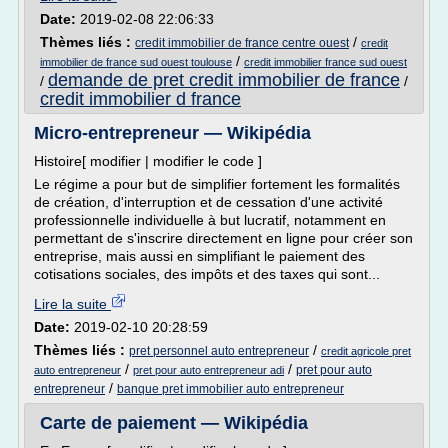
Date:
2019-02-08 22:06:33
Thèmes liés :
/
credit immobilier de france centre ouest
credit
/
immobilier de france sud ouest toulouse
credit immobilier france sud ouest
demande de pret credit immobilier de france
/
/
credit immobilier d france
Micro-entrepreneur — Wikipédia
Histoire[ modifier | modifier le code ]
Le régime a pour but de simplifier fortement les formalités
de création, d'interruption et de cessation d'une activité
professionnelle individuelle à but lucratif, notamment en
permettant de s'inscrire directement en ligne pour créer son
entreprise, mais aussi en simplifiant le paiement des
cotisations sociales, des impôts et des taxes qui sont...
Lire la suite
Date:
2019-02-10 20:28:59
Thèmes liés :
/
pret personnel auto entrepreneur
credit agricole pret
/
/
pret pour auto
auto entrepreneur
pret pour auto entrepreneur adi
/
entrepreneur
banque pret immobilier auto entrepreneur
Carte de paiement — Wikipédia