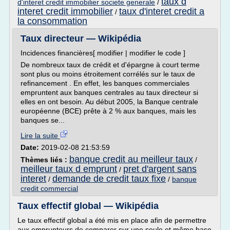
taux d
d'interet credit immobilier societe generale
/
interet credit immobilier
taux d'interet credit a
/
la consommation
Taux directeur — Wikipédia
Incidences financières[ modifier | modifier le code ]
De nombreux taux de crédit et d'épargne à court terme
sont plus ou moins étroitement corrélés sur le taux de
refinancement . En effet, les banques commerciales
empruntent aux banques centrales au taux directeur si
elles en ont besoin. Au début 2005, la Banque centrale
européenne (BCE) prête à 2 % aux banques, mais les
banques se...
Lire la suite
Date:
2019-02-08 21:53:59
banque credit au meilleur taux
Thèmes liés :
/
meilleur taux d emprunt
pret d'argent sans
/
interet
demande de credit taux fixe
/
/
banque
credit commercial
Taux effectif global — Wikipédia
Le taux effectif global a été mis en place afin de permettre
aux emprunteurs de comparer sur une seule et même base