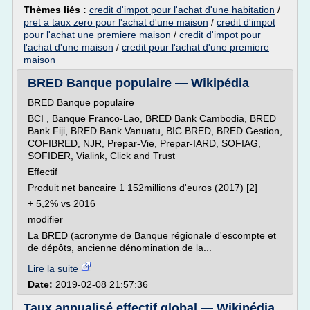
Thèmes liés :
credit d'impot pour l'achat d'une habitation
/
pret a taux zero pour l'achat d'une maison
/
credit d'impot
pour l'achat une premiere maison
/
credit d'impot pour
l'achat d'une maison
/
credit pour l'achat d'une premiere
maison
BRED Banque populaire — Wikipédia
BRED Banque populaire
BCI , Banque Franco-Lao, BRED Bank Cambodia, BRED
Bank Fiji, BRED Bank Vanuatu, BIC BRED, BRED Gestion,
COFIBRED, NJR, Prepar-Vie, Prepar-IARD, SOFIAG,
SOFIDER, Vialink, Click and Trust
Effectif
Produit net bancaire 1 152millions d'euros (2017) [2]
+ 5,2% vs 2016
modifier
La BRED (acronyme de Banque régionale d'escompte et
de dépôts, ancienne dénomination de la...
Lire la suite
Date:
2019-02-08 21:57:36
Taux annualisé effectif global — Wikipédia