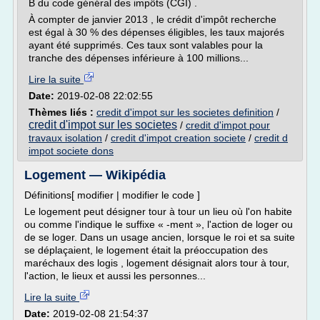
B du code général des impôts (CGI) .
À compter de janvier 2013 , le crédit d'impôt recherche
est égal à 30 % des dépenses éligibles, les taux majorés
ayant été supprimés. Ces taux sont valables pour la
tranche des dépenses inférieure à 100 millions...
Lire la suite
Date:
2019-02-08 22:02:55
Thèmes liés :
credit d'impot sur les societes definition
/
credit d'impot sur les societes
/
credit d'impot pour
travaux isolation
/
credit d'impot creation societe
/
credit d
impot societe dons
Logement — Wikipédia
Définitions[ modifier | modifier le code ]
Le logement peut désigner tour à tour un lieu où l'on habite
ou comme l'indique le suffixe « -ment », l'action de loger ou
de se loger. Dans un usage ancien, lorsque le roi et sa suite
se déplaçaient, le logement était la préoccupation des
maréchaux des logis , logement désignait alors tour à tour,
l'action, le lieux et aussi les personnes...
Lire la suite
Date:
2019-02-08 21:54:37