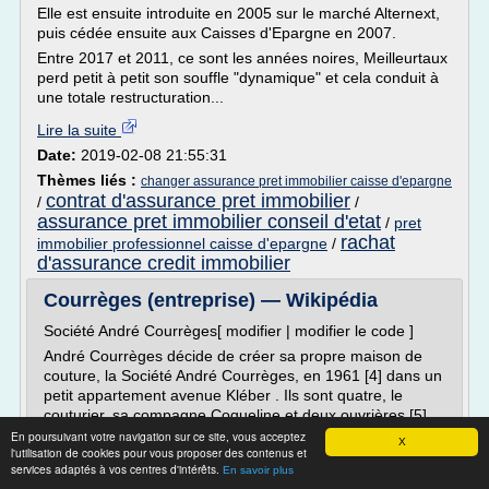
Elle est ensuite introduite en 2005 sur le marché Alternext,
puis cédée ensuite aux Caisses d'Epargne en 2007.
Entre 2017 et 2011, ce sont les années noires, Meilleurtaux
perd petit à petit son souffle "dynamique" et cela conduit à
une totale restructuration...
Lire la suite
Date:
2019-02-08 21:55:31
Thèmes liés :
changer assurance pret immobilier caisse d'epargne
contrat d'assurance pret immobilier
/
/
assurance pret immobilier conseil d'etat
/
pret
rachat
immobilier professionnel caisse d'epargne
/
d'assurance credit immobilier
Courrèges (entreprise) — Wikipédia
Société André Courrèges[ modifier | modifier le code ]
André Courrèges décide de créer sa propre maison de
couture, la Société André Courrèges, en 1961 [4] dans un
petit appartement avenue Kléber . Ils sont quatre, le
couturier, sa compagne Coqueline et deux ouvrières [5] .
Il est aidé financièrement par Balenciaga chez qui il a fait
En poursuivant votre navigation sur ce site, vous acceptez
X
l'utilisation de cookies pour vous proposer des contenus et
son apprentissage et quelques clientes du...
services adaptés à vos centres d'intérêts.
En savoir plus
Lire la suite