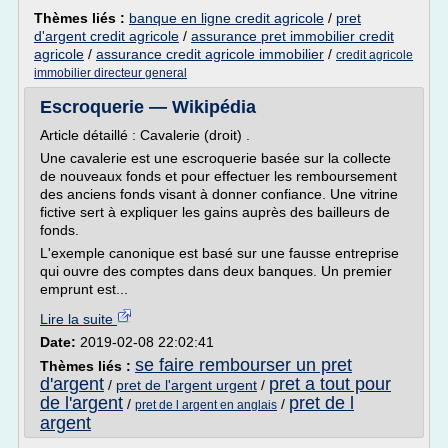
Thèmes liés :
banque en ligne credit agricole
/
pret
d'argent credit agricole
/
assurance pret immobilier credit
agricole
/
assurance credit agricole immobilier
/
credit agricole
immobilier directeur general
Escroquerie — Wikipédia
Article détaillé : Cavalerie (droit) .
Une cavalerie est une escroquerie basée sur la collecte
de nouveaux fonds et pour effectuer les remboursement
des anciens fonds visant à donner confiance. Une vitrine
fictive sert à expliquer les gains auprès des bailleurs de
fonds.
L'exemple canonique est basé sur une fausse entreprise
qui ouvre des comptes dans deux banques. Un premier
emprunt est...
Lire la suite
Date:
2019-02-08 22:02:41
se faire rembourser un pret
Thèmes liés :
d'argent
pret a tout pour
/
pret de l'argent urgent
/
de l'argent
pret de l
/
/
pret de l argent en anglais
argent