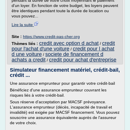
pendant la durée de votre choix moyennant le paiement
d'un loyer. En fonction de votre budget, les loyers peuvent
être identiques pendant toute la durée de location ou
vous pouvez...
Lire la suite
Site :
https://www.credit-pas-cher.org
credit avec option d achat
credit
Thèmes liés :
/
pour l'achat d'une voiture
credit pour l achat
/
d une voiture
societe de financement d
/
achats a credit
credit pour achat d'entreprise
/
Simulateur financement matériel, crédit-bail,
crédit ...
Une assurance emprunteur pour garantir votre crédit-bail
Bénéficiez d'une assurance emprunteur couvrant les
risques liés à votre crédit-bail.
Sous réserve d'acceptation par MACSF prévoyance.
L'assurance emprunteur (décès, incapacité de travail et
invalidité) est exigée par MACSF financement. Vous pouvez
souscrire une assurance équivalente auprès de l'assureur
de votre choix.