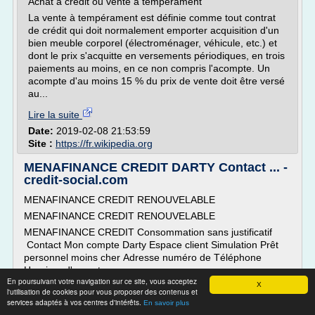
Achat à crédit ou vente à tempérament
La vente à tempérament est définie comme tout contrat
de crédit qui doit normalement emporter acquisition d'un
bien meuble corporel (électroménager, véhicule, etc.) et
dont le prix s'acquitte en versements périodiques, en trois
paiements au moins, en ce non compris l'acompte. Un
acompte d'au moins 15 % du prix de vente doit être versé
au...
Lire la suite
Date:
2019-02-08 21:53:59
Site :
https://fr.wikipedia.org
MENAFINANCE CREDIT DARTY Contact ... -
credit-social.com
MENAFINANCE CREDIT RENOUVELABLE
MENAFINANCE CREDIT RENOUVELABLE
MENAFINANCE CREDIT Consommation sans justificatif
Contact Mon compte Darty Espace client Simulation Prêt
personnel moins cher Adresse numéro de Téléphone
Horaires d'ouverture
En poursuivant votre navigation sur ce site, vous acceptez
Darty Financement MENAFINANCE et son slogan le contrat
X
l'utilisation de cookies pour vous proposer des contenus et
de confiance est une Entreprise Française de magasins
services adaptés à vos centres d'intérêts.
En savoir plus
spécialisés dans le secteur de...