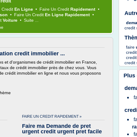
redit
n
Credit
En Ligne
•
Faire
Un
Credit
Rapidement
•
Autr
ison
•
Faire
Un
Credit
En Ligne Rapidement
•
it
Voiture
•
Suite ...
dem
me
credit
Thèm
faire
credi
ion credit immobilier ...
credi
s et d'organismes de crédit immobilier en France,
credit
r taux de crédit immobilier près de chez vous. Vous
e crédit immobilier en ligne et nous vous proposons
Plus
dema
 thème
f
cred
FAIRE UN CREDIT RAPIDEMENT »
f
Faire ma Demande de pret
r
urgent credit urgent pret facile
f