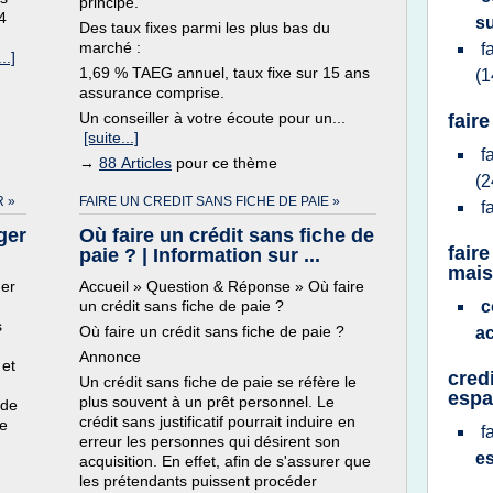
principe.
4
s
Des taux fixes parmi les plus bas du
marché :
f
..]
1,69 % TAEG annuel, taux fixe sur 15 ans
(1
assurance comprise.
Un conseiller à votre écoute pour un...
fair
[suite...]
f
→
88 Articles
pour ce thème
(2
R »
FAIRE UN CREDIT SANS FICHE DE PAIE »
f
ger
Où faire un crédit sans fiche de
fair
paie ? | Information sur ...
mai
ger
Accueil » Question & Réponse » Où faire
un crédit sans fiche de paie ?
c
s
Où faire un crédit sans fiche de paie ?
a
Annonce
 et
cred
Un crédit sans fiche de paie se réfère le
esp
plus souvent à un prêt personnel. Le
 de
crédit sans justificatif pourrait induire en
de
f
erreur les personnes qui désirent son
e
acquisition. En effet, afin de s'assurer que
les prétendants puissent procéder