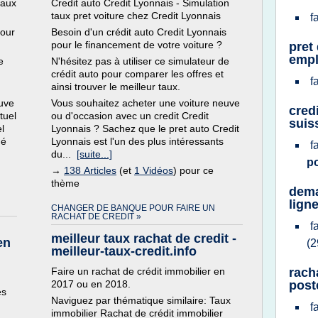
taux
Credit auto Credit Lyonnais - Simulation
taux pret voiture chez Credit Lyonnais
f
pour
Besoin d'un crédit auto Credit Lyonnais
pour le financement de votre voiture ?
pret
empl
e
N'hésitez pas à utiliser ce simulateur de
crédit auto pour comparer les offres et
f
ainsi trouver le meilleur taux.
euve
Vous souhaitez acheter une voiture neuve
cred
tuel
ou d'occasion avec un credit Credit
suis
l
Lyonnais ? Sachez que le pret auto Credit
hé
Lyonnais est l'un des plus intéressants
f
du...
[suite...]
p
→
138 Articles
(et
1 Vidéos
) pour ce
thème
dema
lign
CHANGER DE BANQUE POUR FAIRE UN
RACHAT DE CREDIT »
f
meilleur taux rachat de credit -
en
(2
meilleur-taux-credit.info
Faire un rachat de crédit immobilier en
rach
2017 ou en 2018.
post
es
Naviguez par thématique similaire: Taux
f
immobilier Rachat de crédit immobilier