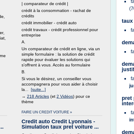
f
| comparateur de crédit |
(7
crédit à la consommation - rachat de
crédits
de,
taux
crédit immobilier - crédit auto
n
crédit travaux - crédit professionnel pour
f
er,
entreprise
iat,
A.
dema
Un comparateur de crédit en ligne, via un
f
simple formulaire : la solution de crédit
ème
rapide pour évaluer les solutions qui
dema
s'offrent à vous. Accès au formulaire
justi
B.
f
Si vous le désirez, un conseiller vous
accompagnera pour vous aider à choisir
ju
la...
[suite...]
→
218 Articles
(et
2 Vidéos
) pour ce
pret
thème
inte
FAIRE UN CREDIT VOITURE »
f
in
Credit auto Credit Lyonnais -
..
Simulation taux pret voiture ...
dema