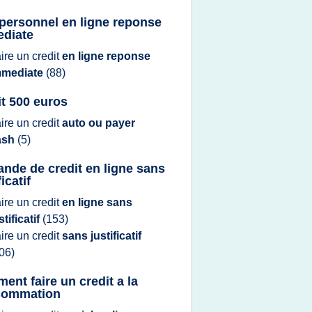
 personnel en ligne reponse
diate
aire
un
credit
en ligne reponse
mmediate
(88)
it 500 euros
aire
un
credit
auto ou payer
ash
(5)
nde de credit en ligne sans
ficatif
aire
un
credit
en ligne sans
stificatif
(153)
aire
un
credit
sans justificatif
06)
ent faire un credit a la
sommation