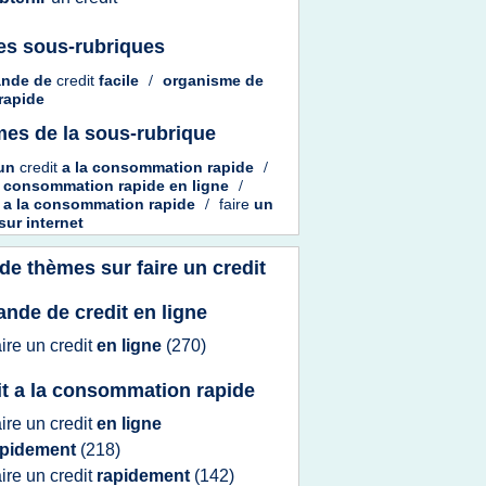
es sous-rubriques
ande
de
credit
facile
/
organisme
de
rapide
es de la sous-rubrique
un
credit
a la
consommation rapide
/
t
consommation rapide en ligne
/
t
a la
consommation rapide
/
faire
un
sur
internet
 de thèmes sur
faire un credit
nde de credit en ligne
aire
un
credit
en ligne
(270)
it a la consommation rapide
aire
un
credit
en ligne
apidement
(218)
aire
un
credit
rapidement
(142)