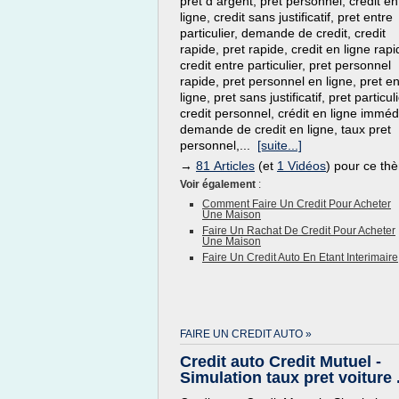
pret d argent, pret personnel, credit en
ligne, credit sans justificatif, pret entre
particulier, demande de credit, credit
rapide, pret rapide, credit en ligne rapi
credit entre particulier, pret personnel
rapide, pret personnel en ligne, pret e
ligne, pret sans justificatif, pret particuli
credit personnel, crédit en ligne imméd
demande de credit en ligne, taux pret
personnel,...
[suite...]
→
81 Articles
(et
1 Vidéos
) pour ce th
Voir également
:
Comment Faire Un Credit Pour Acheter
Une Maison
Faire Un Rachat De Credit Pour Acheter
Une Maison
Faire Un Credit Auto En Etant Interimaire
FAIRE UN CREDIT AUTO »
Credit auto Credit Mutuel -
Simulation taux pret voiture .