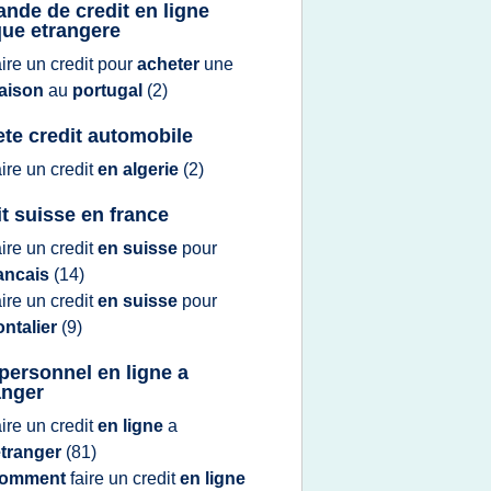
nde de credit en ligne
ue etrangere
aire
un
credit
pour
acheter
une
aison
au
portugal
(2)
ete credit automobile
aire
un
credit
en algerie
(2)
it suisse en france
aire
un
credit
en suisse
pour
rancais
(14)
aire
un
credit
en suisse
pour
ontalier
(9)
 personnel en ligne a
anger
aire
un
credit
en ligne
a
etranger
(81)
omment
faire
un
credit
en ligne