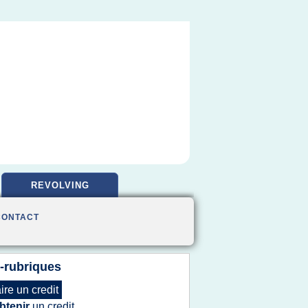
REVOLVING
CONTACT
-rubriques
aire
un
credit
btenir
un
credit