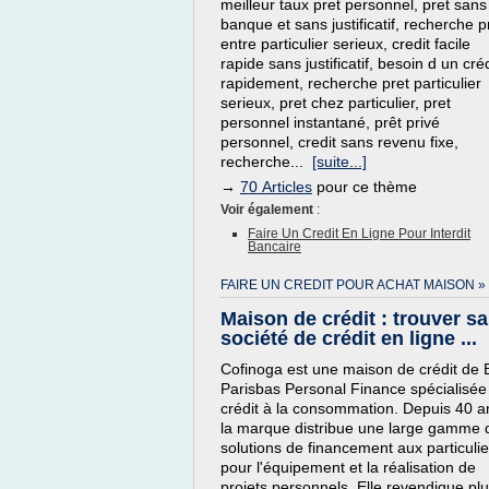
meilleur taux pret personnel, pret sans
banque et sans justificatif, recherche p
entre particulier serieux, credit facile
rapide sans justificatif, besoin d un créd
rapidement, recherche pret particulier
serieux, pret chez particulier, pret
personnel instantané, prêt privé
personnel, credit sans revenu fixe,
recherche...
[suite...]
→
70 Articles
pour ce thème
Voir également
:
Faire Un Credit En Ligne Pour Interdit
Bancaire
FAIRE UN CREDIT POUR ACHAT MAISON »
Maison de crédit : trouver sa
société de crédit en ligne ...
Cofinoga est une maison de crédit de
Parisbas Personal Finance spécialisée
crédit à la consommation. Depuis 40 a
la marque distribue une large gamme 
solutions de financement aux particulie
pour l'équipement et la réalisation de
projets personnels. Elle revendique pl