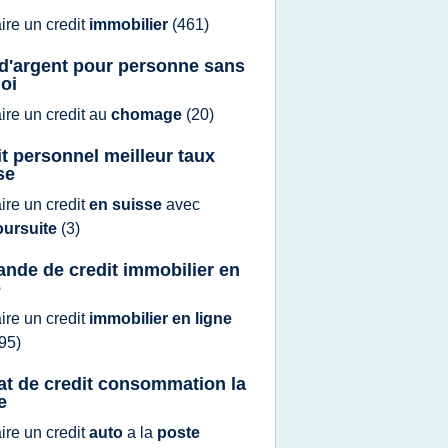
aire
un
credit
immobilier
(461)
 d'argent pour personne sans
oi
aire
un
credit
au
chomage
(20)
it personnel meilleur taux
se
aire
un
credit
en suisse
avec
oursuite
(3)
nde de credit immobilier en
e
aire
un
credit
immobilier en ligne
95)
at de credit consommation la
e
aire
un
credit
auto
a la
poste