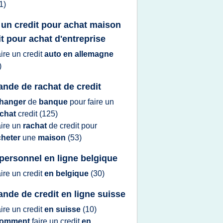
1)
e un credit pour achat maison
it pour achat d'entreprise
aire
un
credit
auto en allemagne
)
nde de rachat de credit
hanger
de
banque
pour
faire
un
achat
credit
(125)
aire
un
rachat
de
credit
pour
cheter
une
maison
(53)
 personnel en ligne belgique
aire
un
credit
en belgique
(30)
nde de credit en ligne suisse
aire
un
credit
en suisse
(10)
omment
faire
un
credit
en