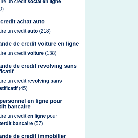
aire
un
credit
social en ligne
0)
 credit achat auto
aire
un
credit
auto
(218)
nde de credit voiture en ligne
aire
un
credit
voiture
(138)
nde de credit revolving sans
ficatif
aire
un
credit
revolving sans
stificatif
(45)
 personnel en ligne pour
rdit bancaire
aire
un
credit
en ligne
pour
terdit bancaire
(57)
nde de credit immobilier