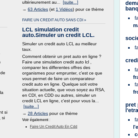
ultérieurement au...
[suite...]
dema
banq
→
63 Articles
(et
1 Vidéos
) pour ce thème
f
FAIRE UN CREDIT AUTO SANS CDI »
m
LCL simulation credit
auto.Simuler un credit LCL.
soci
Simuler un credit auto LCL au meilleur
f
taux.
?
Comment obtenir un pret auto en ligne ?
cred
à
Faire une simulation credit auto lcl ,
comparer les differentes offres des
f
 de
organismes pour emprunter, c'est ce que
f
vous permet de faire un comparateur
credit auto en ligne. Quelque soit votre
f
situation actuelle, que vous soyez au RSA,
fr
la
en CDI, en CDD ou autres, simuler un
credit LCL en ligne, c'est pour vous la...
pret
[suite...]
l'etr
t si
→
28 Articles
pour ce thème
 si
f
Voir également
:
Faire Un Credit Auto En Cdd
l'
c