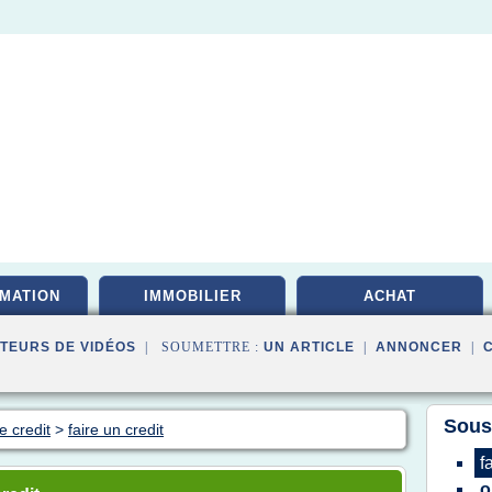
MATION
IMMOBILIER
ACHAT
TEURS DE VIDÉOS
| SOUMETTRE :
UN ARTICLE
|
ANNONCER
|
Sous
 credit
>
faire un credit
f
o