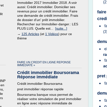
(2
Immobilier 2017 Immobilier 2018. A voir
ret
aussi: Crédit immobilier. Domicilier ses
revenus pour un crédit immobilier. Faire
fair
it
une demande de crédit immobilier. Frais
cred
de dossier d'un' prêt immobilier.
Rechercher sur Immobilier-danger.: LES
f
PLUS LUS. Quelle est...
[suite...]
(3
→
125 Articles
(et
1 Vidéos
) pour ce
thème
dema
c
r
f
FAIRE UN CREDIT EN LIGNE REPONSE
IMMEDIATE »
a
Crédit immobilier Boursorama
pret
Réponse immédiate
 BNP
f
Crédit immobilier Boursorama
 en
pret immobilier réponse rapide
ns,
dema
de
Boursorama banque vous permet de
rs
réaliser votre simulation de pret immobilier
f
en ligne avec réposne immédiate de
c
us