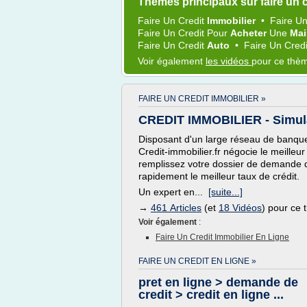
Thèmes principaux sur faire un c
Faire
Un
Credit
Immobilier
•
Faire
U
Faire
Un
Credit
Pour
Acheter
Une
Ma
Faire
Un
Credit
Auto
•
Faire
Un
Cred
Voir également
les vidéos
pour ce thè
FAIRE UN CREDIT IMMOBILIER »
CREDIT IMMOBILIER - Simulat
Disposant d'un large réseau de banque
Credit-immobilier.fr négocie le meilleu
remplissez votre dossier de demande d
rapidement le meilleur taux de crédit.
Un expert en...
[suite...]
→
461 Articles
(et
18 Vidéos
) pour ce
Voir également
:
Faire Un Credit Immobilier En Ligne
FAIRE UN CREDIT EN LIGNE »
pret en ligne > demande de
credit > credit en ligne ...