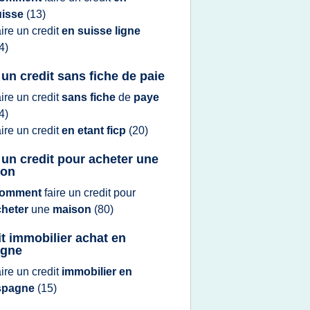
uisse
(13)
aire
un
credit
en suisse ligne
4)
e un credit sans fiche de paie
aire
un
credit
sans fiche
de
paye
4)
aire
un
credit
en etant ficp
(20)
e un credit pour acheter une
son
omment
faire
un
credit
pour
cheter
une
maison
(80)
it immobilier achat en
agne
aire
un
credit
immobilier en
spagne
(15)