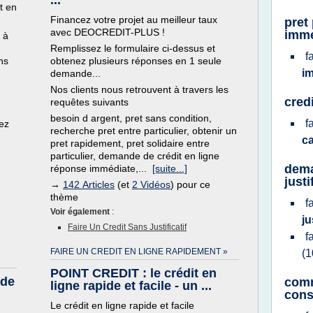
...
t en
Financez votre projet au meilleur taux
pret
avec DEOCREDIT-PLUS !
imme
 à
Remplissez le formulaire ci-dessus et
f
ns
obtenez plusieurs réponses en 1 seule
i
demande...
Nos clients nous retrouvent à travers les
cred
requêtes suivants
besoin d argent, pret sans condition,
f
ez
recherche pret entre particulier, obtenir un
c
pret rapidement, pret solidaire entre
particulier, demande de crédit en ligne
dema
réponse immédiate,...
[suite...]
justi
→
142 Articles
(et
2 Vidéos
) pour ce
thème
f
Voir également
:
ju
Faire Un Credit Sans Justificatif
f
FAIRE UN CREDIT EN LIGNE RAPIDEMENT »
(1
POINT CREDIT : le crédit en
nde
comm
ligne rapide et facile - un ...
con
Le crédit en ligne rapide et facile