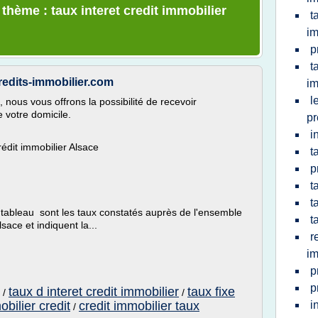
 thème : taux interet credit immobilier
t
im
p
t
Credits-immobilier.com
im
l
, nous vous offrons la possibilité de recevoir
 votre domicile.
pr
i
édit immobilier Alsace
t
p
t
t
 tableau sont les taux constatés auprès de l'ensemble
t
ace et indiquent la...
r
im
p
p
taux d interet credit immobilier
taux fixe
/
/
bilier credit
credit immobilier taux
i
/