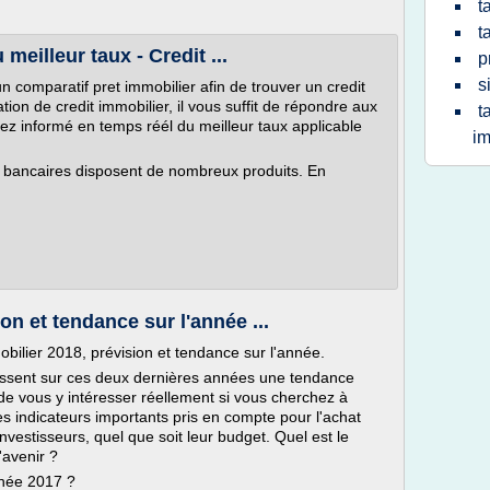
t
t
meilleur taux - Credit ...
p
s
n comparatif pret immobilier afin de trouver un credit
tion de credit immobilier, il vous suffit de répondre aux
t
ez informé en temps réél du meilleur taux applicable
im
s bancaires disposent de nombreux produits. En
on et tendance sur l'année ...
bilier 2018, prévision et tendance sur l'année.
aissent sur ces deux dernières années une tendance
de vous y intéresser réellement si vous cherchez à
es indicateurs importants pris en compte pour l'achat
nvestisseurs, quel que soit leur budget. Quel est le
'avenir ?
année 2017 ?