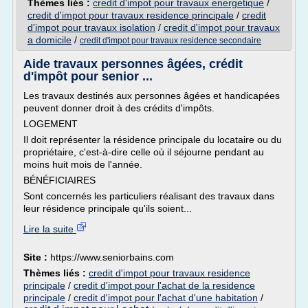
Thèmes liés :
credit d'impot pour travaux energetique
/
credit d'impot pour travaux residence principale
/
credit
d'impot pour travaux isolation
/
credit d'impot pour travaux
a domicile
/
credit d'impot pour travaux residence secondaire
Aide travaux personnes âgées, crédit
d'impôt pour senior ...
Les travaux destinés aux personnes âgées et handicapées
peuvent donner droit à des crédits d'impôts.
LOGEMENT
Il doit représenter la résidence principale du locataire ou du
propriétaire, c'est-à-dire celle où il séjourne pendant au
moins huit mois de l'année.
BÉNÉFICIAIRES
Sont concernés les particuliers réalisant des travaux dans
leur résidence principale qu'ils soient...
Lire la suite
Site :
https://www.seniorbains.com
Thèmes liés :
credit d'impot pour travaux residence
principale
/
credit d'impot pour l'achat de la residence
principale
/
credit d'impot pour l'achat d'une habitation
/