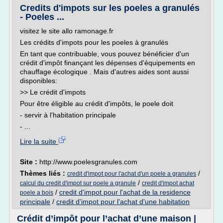
Credits d'impots sur les poeles a granulés
- Poeles ...
visitez le site allo ramonage.fr
Les crédits d'impots pour les poeles à granulés
En tant que contribuable, vous pouvez bénéficier d'un
crédit d'impôt finançant les dépenses d'équipements en
chauffage écologique . Mais d'autres aides sont aussi
disponibles:
>> Le crédit d'impots
Pour être éligible au crédit d'impôts, le poele doit
- servir à l'habitation principale
- ...
Lire la suite
Site :
http://www.poelesgranules.com
Thèmes liés :
/
credit d'impot pour l'achat d'un poele a granules
/
calcul du credit d'impot sur poele a granule
credit d'impot achat
/
credit d'impot pour l'achat de la residence
poele a bois
principale
/
credit d'impot pour l'achat d'une habitation
Crédit d’impôt pour l’achat d’une maison |