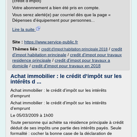
(crédit d'impôt)
Votre abonnement a bien été pris en compte.
Vous serez alerté(e) par courriel dès que la page «
Dépenses d'équipement pour personnes...
Lire la suite
Site :
https://www.service-public.fr
Thèmes liés :
/
credit
credit d'impot habitation principale 2018
d'impot habitation principale
/
credit d'impot pour travaux
residence principale
/
credit d'impot pour travaux a
domicile
/
credit d'impot pour travaux en 2018
Achat immobilier : le crédit d’impôt sur les
intérêts d ...
Achat immobilier : le crédit d'impôt sur les intérêts
d'emprunt
Achat immobilier : le crédit d'impôt sur les intérêts
d'emprunt
Le 05/03/2009 à 1h00
Toute personne qui achète sa résidence principale à crédit
déduit de ses impôts une partie des intérêts payés. Seule
formalité : cocher la bonne case de la déclaration de