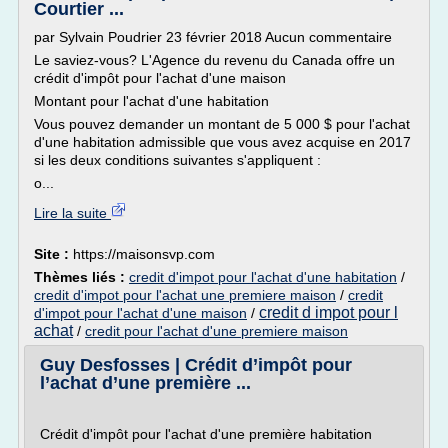
Courtier ...
par Sylvain Poudrier 23 février 2018 Aucun commentaire
Le saviez-vous? L'Agence du revenu du Canada offre un
crédit d'impôt pour l'achat d'une maison
Montant pour l'achat d'une habitation
Vous pouvez demander un montant de 5 000 $ pour l'achat
d'une habitation admissible que vous avez acquise en 2017
si les deux conditions suivantes s'appliquent :
o...
Lire la suite
Site :
https://maisonsvp.com
Thèmes liés :
credit d'impot pour l'achat d'une habitation
/
credit d'impot pour l'achat une premiere maison
/
credit
credit d impot pour l
d'impot pour l'achat d'une maison
/
achat
/
credit pour l'achat d'une premiere maison
Guy Desfosses | Crédit d’impôt pour
l’achat d’une première ...
Crédit d'impôt pour l'achat d'une première habitation