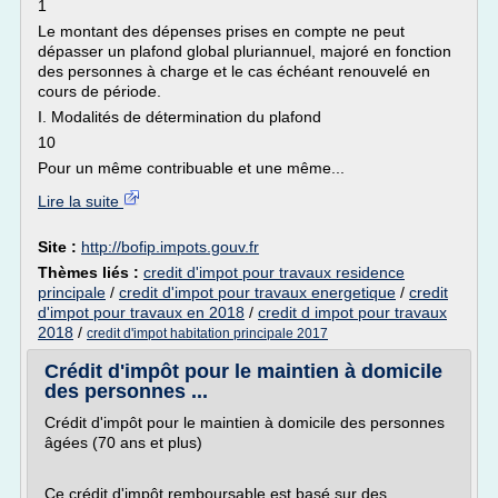
1
Le montant des dépenses prises en compte ne peut
dépasser un plafond global pluriannuel, majoré en fonction
des personnes à charge et le cas échéant renouvelé en
cours de période.
I. Modalités de détermination du plafond
10
Pour un même contribuable et une même...
Lire la suite
Site :
http://bofip.impots.gouv.fr
Thèmes liés :
credit d'impot pour travaux residence
principale
/
credit d'impot pour travaux energetique
/
credit
d'impot pour travaux en 2018
/
credit d impot pour travaux
2018
/
credit d'impot habitation principale 2017
Crédit d'impôt pour le maintien à domicile
des personnes ...
Crédit d'impôt pour le maintien à domicile des personnes
âgées (70 ans et plus)
Ce crédit d'impôt remboursable est basé sur des