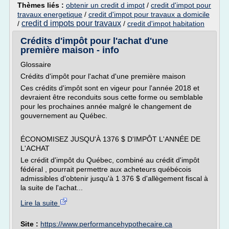
Thèmes liés :
obtenir un credit d impot
/
credit d'impot pour
travaux energetique
/
credit d'impot pour travaux a domicile
credit d impots pour travaux
/
/
credit d'impot habitation
Crédits d'impôt pour l'achat d'une
première maison - info
Glossaire
Crédits d'impôt pour l'achat d'une première maison
Ces crédits d'impôt sont en vigeur pour l'année 2018 et
devraient être reconduits sous cette forme ou semblable
pour les prochaines année malgré le changement de
gouvernement au Québec.
ÉCONOMISEZ JUSQU'À 1376 $ D'IMPÔT L'ANNÉE DE
L'ACHAT
Le crédit d'impôt du Québec, combiné au crédit d'impôt
fédéral , pourrait permettre aux acheteurs québécois
admissibles d'obtenir jusqu'à 1 376 $ d'allègement fiscal à
la suite de l'achat...
Lire la suite
Site :
https://www.performancehypothecaire.ca