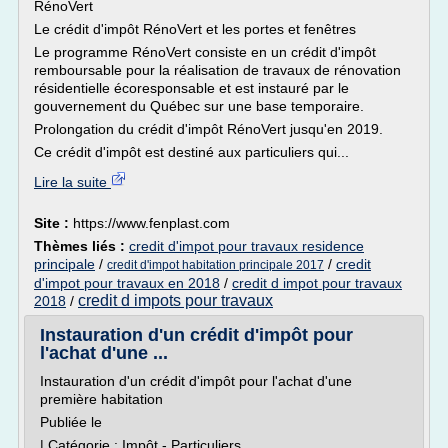
RénoVert
Le crédit d'impôt RénoVert et les portes et fenêtres
Le programme RénoVert consiste en un crédit d'impôt
remboursable pour la réalisation de travaux de rénovation
résidentielle écoresponsable et est instauré par le
gouvernement du Québec sur une base temporaire.
Prolongation du crédit d'impôt RénoVert jusqu'en 2019.
Ce crédit d'impôt est destiné aux particuliers qui...
Lire la suite
Site :
https://www.fenplast.com
Thèmes liés :
credit d'impot pour travaux residence
principale
/
/
credit
credit d'impot habitation principale 2017
d'impot pour travaux en 2018
/
credit d impot pour travaux
credit d impots pour travaux
2018
/
Instauration d'un crédit d'impôt pour
l'achat d'une ...
Instauration d'un crédit d'impôt pour l'achat d'une
première habitation
Publiée le
| Catégorie : Impôt - Particuliers