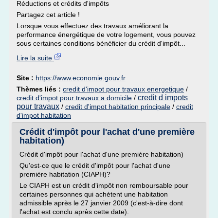
Réductions et crédits d'impôts
Partagez cet article !
Lorsque vous effectuez des travaux améliorant la
performance énergétique de votre logement, vous pouvez
sous certaines conditions bénéficier du crédit d'impôt...
Lire la suite
Site :
https://www.economie.gouv.fr
Thèmes liés :
credit d'impot pour travaux energetique
/
credit d impots
credit d'impot pour travaux a domicile
/
pour travaux
/
credit d'impot habitation principale
/
credit
d'impot habitation
Crédit d'impôt pour l'achat d'une première
habitation)
Crédit d'impôt pour l'achat d'une première habitation)
Qu'est-ce que le crédit d'impôt pour l'achat d'une
première habitation (CIAPH)?
Le CIAPH est un crédit d'impôt non remboursable pour
certaines personnes qui achètent une habitation
admissible après le 27 janvier 2009 (c'est-à-dire dont
l'achat est conclu après cette date).