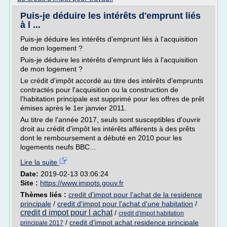
Puis-je déduire les intérêts d'emprunt liés
à l ...
Puis-je déduire les intérêts d'emprunt liés à l'acquisition
de mon logement ?
Puis-je déduire les intérêts d'emprunt liés à l'acquisition
de mon logement ?
Le crédit d'impôt accordé au titre des intérêts d'emprunts
contractés pour l'acquisition ou la construction de
l'habitation principale est supprimé pour les offres de prêt
émises après le 1er janvier 2011.
Au titre de l'année 2017, seuls sont susceptibles d'ouvrir
droit au crédit d'impôt les intérêts afférents à des prêts
dont le remboursement a débuté en 2010 pour les
logements neufs BBC...
Lire la suite
Date:
2019-02-13 03:06:24
Site :
https://www.impots.gouv.fr
Thèmes liés :
credit d'impot pour l'achat de la residence
principale
/
credit d'impot pour l'achat d'une habitation
/
credit d impot pour l achat
/
credit d'impot habitation
/
credit d'impot achat residence principale
principale 2017