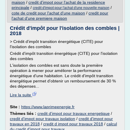
maison
/
credit d'impot pour l'achat de la residence
principale
/
/
credit d'impot pour l'achat d'une nouvelle maison
cote de credit pour l'achat d'une maison
/
credit pour
l'achat d'une premiere maison
Crédit d'impôt pour l'isolation des combles |
2018
> Crédit d'impôt transition énergétique (CITE) pour
l'isolation des combles
Crédit d'impôt transition énergétique (CITE) pour l'isolation
des combles
L'isolation des combles est sans doute la première
opération à mener pour améliorer la performance
énergétique d'une habitation. Le crédit d'impôt transition
énergétique permet d'obtenir un remboursement de 30 %
des dépenses...
Lire la suite
Site :
https://www.laprimeenergie.fr
Thèmes liés :
credit d'impot pour travaux energetique
/
credit d'impot pour travaux isolation
/
credit d'impot pour
travaux en 2018
/
credit d impot pour travaux 2018
/
calcul
du credit d'impot pour travaux