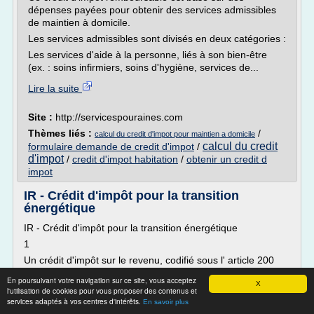
dépenses payées pour obtenir des services admissibles
de maintien à domicile.
Les services admissibles sont divisés en deux catégories :
Les services d'aide à la personne, liés à son bien-être
(ex. : soins infirmiers, soins d'hygiène, services de...
Lire la suite
Site :
http://servicespouraines.com
Thèmes liés :
/
calcul du credit d'impot pour maintien a domicile
calcul du credit
formulaire demande de credit d'impot
/
d'impot
/
credit d'impot habitation
/
obtenir un credit d
impot
IR - Crédit d'impôt pour la transition
énergétique
IR - Crédit d'impôt pour la transition énergétique
1
Un crédit d'impôt sur le revenu, codifié sous l' article 200
quater du code général des impôts (CGI) , est accordé au
En poursuivant votre navigation sur ce site, vous acceptez
titre des dépenses d'équipements en faveur de la transition
X
l'utilisation de cookies pour vous proposer des contenus et
énergétique supportées par les contribuables dans leur
services adaptés à vos centres d'intérêts.
En savoir plus
habitation principale, qu'ils en soient propriétaires,