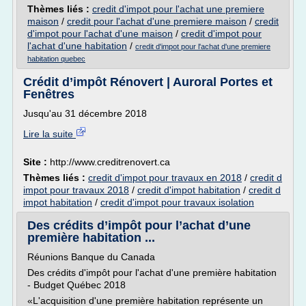
Thèmes liés :
credit d'impot pour l'achat une premiere
maison
/
credit pour l'achat d'une premiere maison
/
credit
d'impot pour l'achat d'une maison
/
credit d'impot pour
l'achat d'une habitation
/
credit d'impot pour l'achat d'une premiere
habitation quebec
Crédit d’impôt Rénovert | Auroral Portes et
Fenêtres
Jusqu'au 31 décembre 2018
Lire la suite
Site :
http://www.creditrenovert.ca
Thèmes liés :
credit d'impot pour travaux en 2018
/
credit d
impot pour travaux 2018
/
credit d'impot habitation
/
credit d
impot habitation
/
credit d'impot pour travaux isolation
Des crédits d’impôt pour l’achat d’une
première habitation ...
Réunions Banque du Canada
Des crédits d'impôt pour l'achat d'une première habitation
- Budget Québec 2018
«L'acquisition d'une première habitation représente un